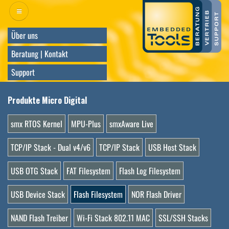
Direkt
zum
Inhalt
Über uns
Beratung | Kontakt
Support
Produkte Micro Digital
smx RTOS Kernel
MPU-Plus
smxAware Live
TCP/IP Stack - Dual v4/v6
TCP/IP Stack
USB Host Stack
USB OTG Stack
FAT Filesystem
Flash Log Filesystem
USB Device Stack
Flash Filesystem
NOR Flash Driver
NAND Flash Treiber
Wi-Fi Stack 802.11 MAC
SSL/SSH Stacks