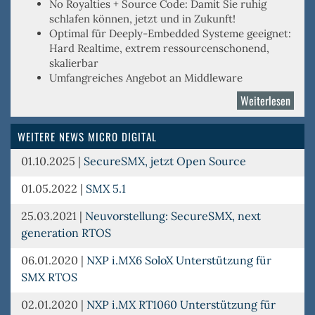
No Royalties
+
Source Code
: Damit Sie ruhig
schlafen können, jetzt und in Zukunft!
Optimal für
Deeply-Embedded
Systeme geeignet:
Hard Realtime, extrem ressourcenschonend,
skalierbar
Umfangreiches Angebot an Middleware
Weiterlesen
über
Micro
Digita
WEITERE NEWS MICRO DIGITAL
01.10.2025
|
SecureSMX, jetzt Open Source
01.05.2022
|
SMX 5.1
25.03.2021
|
Neuvorstellung: SecureSMX, next
generation RTOS
06.01.2020
|
NXP i.MX6 SoloX Unterstützung für
SMX RTOS
02.01.2020
|
NXP i.MX RT1060 Unterstützung für