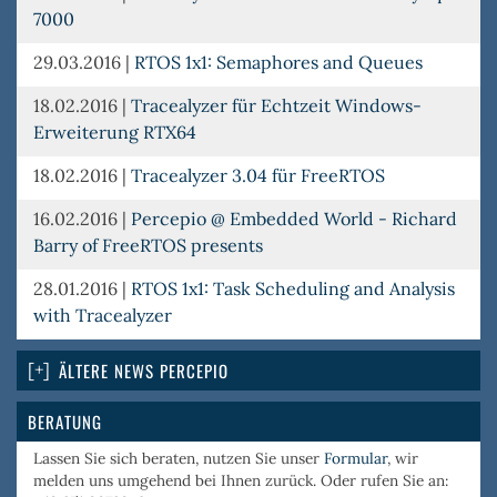
7000
29.03.2016
|
RTOS 1x1: Semaphores and Queues
18.02.2016
|
Tracealyzer für Echtzeit Windows-
Erweiterung RTX64
18.02.2016
|
Tracealyzer 3.04 für FreeRTOS
16.02.2016
|
Percepio @ Embedded World - Richard
Barry of FreeRTOS presents
28.01.2016
|
RTOS 1x1: Task Scheduling and Analysis
with Tracealyzer
ÄLTERE NEWS PERCEPIO
BERATUNG
Lassen Sie sich beraten, nutzen Sie unser
Formular
, wir
melden uns umgehend bei Ihnen zurück. Oder rufen Sie an: