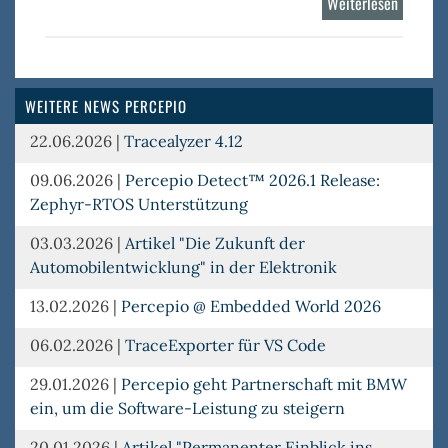
Weiterlesen
über
Percepi
DevAler
WEITERE NEWS PERCEPIO
22.06.2026
|
Tracealyzer 4.12
09.06.2026
|
Percepio Detect™ 2026.1 Release:
Zephyr-RTOS Unterstützung
03.03.2026
|
Artikel "Die Zukunft der
Automobilentwicklung" in der Elektronik
13.02.2026
|
Percepio @ Embedded World 2026
06.02.2026
|
TraceExporter für VS Code
29.01.2026
|
Percepio geht Partnerschaft mit BMW
ein, um die Software-Leistung zu steigern
20.01.2026
|
Artikel "Permanenter Einblick ins