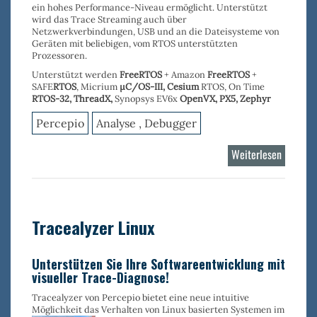
ein hohes Performance-Niveau ermöglicht. Unterstützt
wird das Trace Streaming auch über
Netzwerkverbindungen, USB
und an die
Dateisysteme
von
Geräten mit beliebigen, vom RTOS unterstützten
Prozessoren.
Unterstützt werden
FreeRTOS
+ Amazon
FreeRTOS
+
SAFE
RTOS
, Micrium
µC/OS-III,
Cesium
RTOS, On Time
RTOS-32
,
ThreadX,
Synopsys EV6x
OpenVX,
PX5, Zephyr
Percepio
Analyse , Debugger
Weiterlesen
über
Tracealy
RTOS
Tracealyzer Linux
Unterstützen Sie Ihre Softwareentwicklung mit
visueller Trace-Diagnose!
Tracealyzer von Percepio bietet eine neue intuitive
Möglichkeit das Verhalten von Linux basierten Systemen im