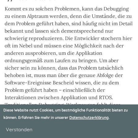
Kommt es zu solchen Problemen, kann das Debugging
zu einem Alptraum werden, denn die Umstände, die zu
dem Problem geführt haben, sind häufig nicht im Detail
bekannt und lassen sich dementsprechend nur
schwierig reproduzieren. Die Entwickler stochern hier
oft im Nebel und müssen eine Möglichkeit nach der
anderen ausprobieren, um die Applikation
ordnungsgemäß zum Laufen zu bringen. Um aber
sicher sein zu können, dass das Problem tatsächlich
behoben ist, muss man über die genaue Abfolge der
Software-Ereignisse Bescheid wissen, die zu dem
Problem geführt haben – einschließlich der
Interaktionen zwischen Applikation und RTOS.
Traditionellen Debugging-Werkzeugen fehlt diese
Diese Website nutzt Cookies, um bestmögliche Funktionalität bieten zu
Fähigkeit allerdings.
können. Erfahren Sie mehr in unserer
Datenschutzerklärung
.
Die RTOS-Trace-Visualisierung, die man sich wie eine
Zeitlupenaufnahme der internen Abläufe der
Verstanden
Applikation vorstellen kann, ist eine gute Möglichkeit