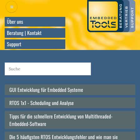
Direkt
zum
Inhalt
Über uns
Beratung | Kontakt
Support
GUI Entwicklung für Embedded Systeme
Main
navigation
RTOS 1x1 - Scheduling und Analyse
Tipps für die schnellere Entwicklung von Multithreaded-
Embedded-Software
Die 5 häufigsten RTOS Entwicklungsfehler und wie man sie