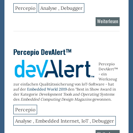
Percepio
Analyse , Debugger
Weiterlesen
über
Tracealy
VxWork
Percepio DevAlert™
Percepio
DevAlert™
- ein
Werkzeug
zur einfachen Qualitätssicherung von IoT-Software - hat
auf der
Embedded World 2019
den "Best in Show Award in
der Kategorie
Development Tools and Operating Systems
des
Embedded Computing Design Magazins
gewonnen.
Percepio
Analyse , Embedded Internet, IoT , Debugger