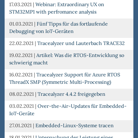
17.03.2021
|
Webinar: Extraordinary UX on
STM32MP1 with perfromance analysis
01.03.2021
|
Fünf Tipps für das fortlaufende
Debugging von IoT-Geräten
22.02.2021
|
Tracealyzer und Lauterbach TRACE32
19.02.2021
|
Artikel: Was die RTOS-Entwicklung so
schwierig macht
16.02.2021
|
Tracealyzer Support für Azure RTOS
ThreadX SMP (Symmetric Multi-Processing)
08.02.2021
|
Tracealyzer 4.4.2 freigegeben
03.02.2021
|
Over-the-Air-Updates für Embedded-
IoT-Geräte
27.01.2021
|
Embedded-Linux-Systeme tracen
18.01.2021
|
Untersuchung der Leistung eines