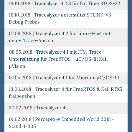
18.10.2018
|
Tracealyzer 4.2.3 für On Time RTOS-32
16.10.2018
|
Tracealyzer unterstützt STLINK-V3
Debug Probes
07.09.2018
|
Tracealyzer 4.2 für Linux-Host mit
neuer Trace-Ansicht
08.05.2018
|
Tracealyzer 4.1 mit ITM-Trace
Untersützung für FreeRTOS + µC/OS-III Keil
µVision
07.05.2018
|
Tracealyzer 4.1 für Micrium µC/OS-III
13.03.2018
|
Tracealyzer 4 für FreeRTOS & Keil RTX5
freigegeben
20.02.2018
|
Tracealyzer 4
01.02.2018
|
Percepio @ Embedded World 2018 -
Stand 4-305