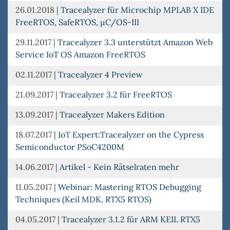
26.01.2018
|
Tracealyzer für Microchip MPLAB X IDE
FreeRTOS, SafeRTOS, µC/OS-III
29.11.2017
|
Tracealyzer 3.3 unterstützt Amazon Web
Service IoT OS Amazon FreeRTOS
02.11.2017
|
Tracealyzer 4 Preview
21.09.2017
|
Tracealyzer 3.2 für FreeRTOS
13.09.2017
|
Tracealyzer Makers Edition
18.07.2017
|
IoT Expert:Tracealyzer on the Cypress
Semiconductor PSoC4200M
14.06.2017
|
Artikel - Kein Rätselraten mehr
11.05.2017
|
Webinar: Mastering RTOS Debugging
Techniques (Keil MDK, RTX5 RTOS)
04.05.2017
|
Tracealyzer 3.1.2 für ARM KEIL RTX5