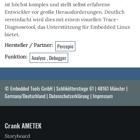
ist höchst komplex und stellt selbst erfahrene
Entwickler vor große Herausforderungen. Deutlich
vereinfacht wird dies mit einem visuellen Trace-
Diagnosetool, das Unterstützung für Embedded Linux
bietet.
Hersteller / Partner
Percepio
Funktion
Analyse , Debugger
© Embedded Tools GmbH | Schlikötterstiege 61 | 48161 Münster |
Germany/Deutschland |
Datenschutzerklärung
|
Impressum
Crank AMETEK
Storyboard