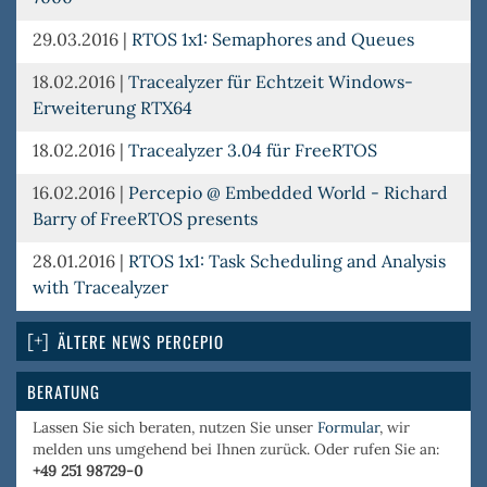
29.03.2016
|
RTOS 1x1: Semaphores and Queues
18.02.2016
|
Tracealyzer für Echtzeit Windows-
Erweiterung RTX64
18.02.2016
|
Tracealyzer 3.04 für FreeRTOS
16.02.2016
|
Percepio @ Embedded World - Richard
Barry of FreeRTOS presents
28.01.2016
|
RTOS 1x1: Task Scheduling and Analysis
with Tracealyzer
ÄLTERE NEWS PERCEPIO
BERATUNG
Lassen Sie sich beraten, nutzen Sie unser
Formular
, wir
melden uns umgehend bei Ihnen zurück. Oder rufen Sie an:
+49 251 98729-0