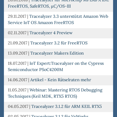
FreeRTOS, SafeRTOS, µC/OS-III
29.11.2017
|
Tracealyzer 3.3 unterstützt Amazon Web
Service IoT OS Amazon FreeRTOS
02.11.2017
|
Tracealyzer 4 Preview
21.09.2017
|
Tracealyzer 3.2 für FreeRTOS
13.09.2017
|
Tracealyzer Makers Edition
18.07.2017
|
IoT Expert:Tracealyzer on the Cypress
Semiconductor PSoC4200M
14.06.2017
|
Artikel - Kein Rätselraten mehr
11.05.2017
|
Webinar: Mastering RTOS Debugging
Techniques (Keil MDK, RTX5 RTOS)
04.05.2017
|
Tracealyzer 3.1.2 für ARM KEIL RTX5
02.05.2017
|
Tracealyzer 3.1.2 für VxWorks