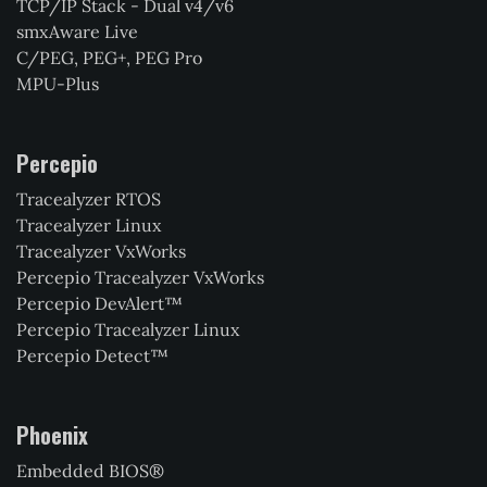
TCP/IP Stack - Dual v4/v6
smxAware Live
C/PEG, PEG+, PEG Pro
MPU-Plus
Percepio
Tracealyzer RTOS
Tracealyzer Linux
Tracealyzer VxWorks
Percepio Tracealyzer VxWorks
Percepio DevAlert™
Percepio Tracealyzer Linux
Percepio Detect™
Phoenix
Embedded BIOS®