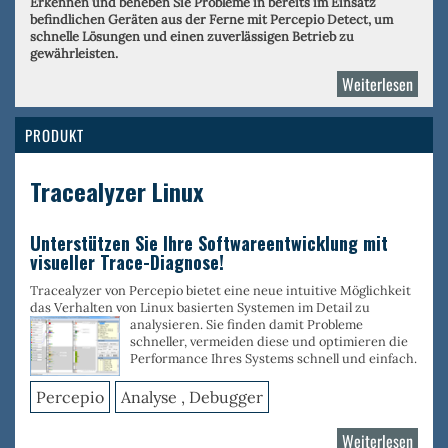
Erkennen und beheben Sie Probleme in bereits im Einsatz
befindlichen Geräten aus der Ferne mit Percepio Detect, um
schnelle Lösungen und einen zuverlässigen Betrieb zu
gewährleisten.
Weiterlesen
über
Perce
PRODUKT
Tracealyzer Linux
Unterstützen Sie Ihre Softwareentwicklung mit
visueller Trace-Diagnose!
Tracealyzer von Percepio bietet eine neue intuitive Möglichkeit
das Verhalten von Linux basierten Systemen im Detail zu
analysieren. Sie finden
damit Probleme
schneller, vermeiden diese und optimieren die
Performance Ihres Systems schnell und einfach.
Percepio
Analyse , Debugger
Weiterlesen
über