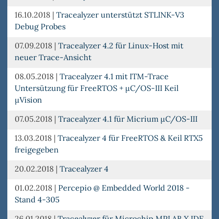
16.10.2018
|
Tracealyzer unterstützt STLINK-V3
Debug Probes
07.09.2018
|
Tracealyzer 4.2 für Linux-Host mit
neuer Trace-Ansicht
08.05.2018
|
Tracealyzer 4.1 mit ITM-Trace
Untersützung für FreeRTOS + µC/OS-III Keil
µVision
07.05.2018
|
Tracealyzer 4.1 für Micrium µC/OS-III
13.03.2018
|
Tracealyzer 4 für FreeRTOS & Keil RTX5
freigegeben
20.02.2018
|
Tracealyzer 4
01.02.2018
|
Percepio @ Embedded World 2018 -
Stand 4-305
26.01.2018
|
Tracealyzer für Microchip MPLAB X IDE