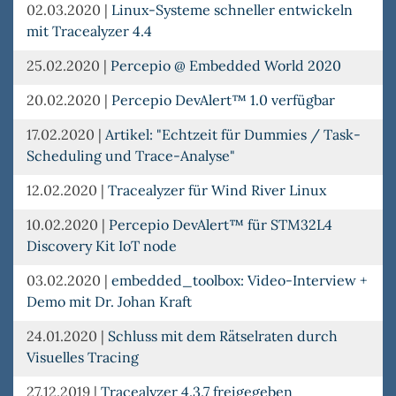
02.03.2020
|
Linux-Systeme schneller entwickeln
mit Tracealyzer 4.4
25.02.2020
|
Percepio @ Embedded World 2020
20.02.2020
|
Percepio DevAlert™ 1.0 verfügbar
17.02.2020
|
Artikel: "Echtzeit für Dummies / Task-
Scheduling und Trace-Analyse"
12.02.2020
|
Tracealyzer für Wind River Linux
10.02.2020
|
Percepio DevAlert™ für STM32L4
Discovery Kit IoT node
03.02.2020
|
embedded_toolbox: Video-Interview +
Demo mit Dr. Johan Kraft
24.01.2020
|
Schluss mit dem Rätselraten durch
Visuelles Tracing
27.12.2019
|
Tracealyzer 4.3.7 freigegeben