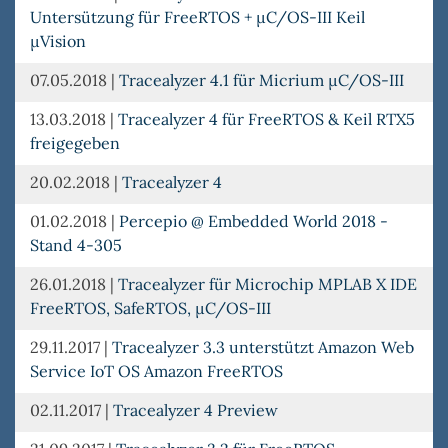
Untersützung für FreeRTOS + µC/OS-III Keil
µVision
07.05.2018
|
Tracealyzer 4.1 für Micrium µC/OS-III
13.03.2018
|
Tracealyzer 4 für FreeRTOS & Keil RTX5
freigegeben
20.02.2018
|
Tracealyzer 4
01.02.2018
|
Percepio @ Embedded World 2018 -
Stand 4-305
26.01.2018
|
Tracealyzer für Microchip MPLAB X IDE
FreeRTOS, SafeRTOS, µC/OS-III
29.11.2017
|
Tracealyzer 3.3 unterstützt Amazon Web
Service IoT OS Amazon FreeRTOS
02.11.2017
|
Tracealyzer 4 Preview