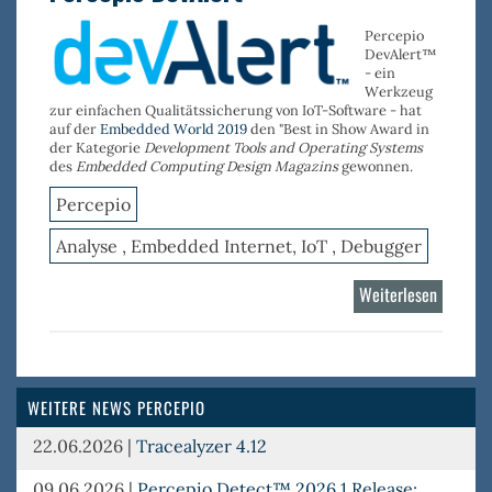
Percepio
DevAlert™
- ein
Werkzeug
zur einfachen Qualitätssicherung von IoT-Software - hat
auf der
Embedded World 2019
den "Best in Show Award in
der Kategorie
Development Tools and Operating Systems
des
Embedded Computing Design Magazins
gewonnen.
Percepio
Analyse , Embedded Internet, IoT , Debugger
Weiterlesen
über
Percepi
DevAler
WEITERE NEWS PERCEPIO
22.06.2026
|
Tracealyzer 4.12
09.06.2026
|
Percepio Detect™ 2026.1 Release: