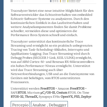
Tracealyzer bietet eine neue intuitive Möglichkeit für den
Softwareentwickler das Echtzeitverhalten von embedded
Echtzeit-Software-Systeme zu analysieren. Durch den
kontinuierlichen Einblick in das Laufzeitverhalten und
weitere Analysekomponenten
finden
Sie damit
Probleme
schneller
, vermeiden diese und o
ptimieren die
Performance
Ihres System schnell und einfach.
Tracealyzer
unterstützt das
kontinuierliche Trace
Streaming
und ermöglicht so ein praktisch unbegrenztes
Tracing von Task-Scheduling-Abläufen, Interrupts und
Applikations-Logging. Das Trace Streaming wird durch
Debugg Probes
(
SEGGER J-Link
,
KEIL ULINK
) ermöglicht,
was auf ARM Cortex-M- und Renesas RX-Mikrocontrollern
ein hohes Performance-Niveau ermöglicht. Unterstützt
wird das Trace Streaming auch über
Netzwerkverbindungen, USB
und an die
Dateisysteme
von
Geräten mit beliebigen, vom RTOS unterstützten
Prozessoren.
Unterstützt werden
FreeRTOS
+ Amazon
FreeRTOS
+
SAFE
RTOS
, Micrium
µC/OS-III,
Cesium
RTOS, On Time
RTOS-32
,
ThreadX,
Synopsys EV6x
OpenVX,
PX5, Zephyr
Percepio
Analyse , Debugger