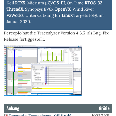
Keil
RTX5
, Micrium
µC/OS-III
, On Time
RTOS-32
,
ThreadX
, Synopsys EV6x
OpenVX
, Wind River
VxWorks.
Unterstützung für
Linux
Targets folgt im
Januar 2020.
Percepio hat die Tracealyzer Version 4.3.5 als Bug-Fix
Release fertiggestellt.
Anhang
Größe
Percepio-Tracealyzer_0818.pdf
1023.7 KB