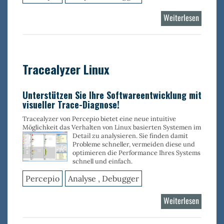
Weiterlesen
über
Tracealy
RTOS
Tracealyzer Linux
Unterstützen Sie Ihre Softwareentwicklung mit
visueller Trace-Diagnose!
Tracealyzer von Percepio bietet eine neue intuitive
Möglichkeit das Verhalten von Linux basierten Systemen im
Detail zu analysieren. Sie finden
damit
Probleme schneller, vermeiden diese und
optimieren die Performance Ihres Systems
schnell und einfach.
Percepio
Analyse , Debugger
Weiterlesen
über
Tracealy