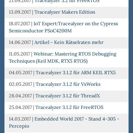
21.09.2017
|
Tracealyzer 3.2 für FreeRTOS
13.09.2017
|
Tracealyzer Makers Edition
18.07.2017
|
IoT Expert:Tracealyzer on the Cypress
Semiconductor PSoC4200M
14.06.2017
|
Artikel - Kein Rätselraten mehr
11.05.2017
|
Webinar: Mastering RTOS Debugging
Techniques (Keil MDK, RTX5 RTOS)
04.05.2017
|
Tracealyzer 3.1.2 für ARM KEIL RTX5
02.05.2017
|
Tracealyzer 3.1.2 für VxWorks
28.04.2017
|
Tracealyzer 3.1.2 für ThreadX
25.04.2017
|
Tracealyzer 3.1.2 für FreeRTOS
14.03.2017
|
Embedded World 2017 - Stand 4-305 -
Percepio