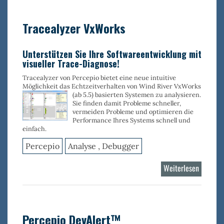
Linux
Tracealyzer VxWorks
Unterstützen Sie Ihre Softwareentwicklung mit
visueller Trace-Diagnose!
Tracealyzer von Percepio bietet eine neue intuitive
Möglichkeit das Echtzeitverhalten von Wind River VxWorks
(ab 5.5) basierten Systemen zu
analysieren.
Sie finden damit Probleme schneller,
vermeiden Probleme und optimieren die
Performance Ihres Systems schnell und
einfach.
Percepio
Analyse , Debugger
Weiterlesen
über
Tracealy
VxWork
Percepio DevAlert™