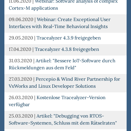
11.06.2020
|
Webinar: Software analysis of complex
Cortex-M applications
09.06.2020
|
Webinar: Create Exceptional User
Interfaces with Real-Time Behavioral Insights
29.05.2020
|
Tracealyzer 4.3.9 freigegeben
17.04.2020
|
Tracealyzer 4.3.8 freigegeben
31.03.2020
|
Artikel: "Bessere IoT-Software durch
Rückmeldungen aus dem Feld"
27.03.2020
|
Percepio & Wind River Partnership for
VxWorks and Linux Developer Solutions
26.03.2020
|
Kostenlose Tracealyzer-Version
verfügbar
25.03.2020
|
Artikel: "Debugging von RTOS-
Software-Systemen, Schluss mit dem Rätselraten"