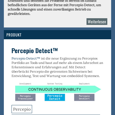
Erkennen und beheben Sie Probleme in bereits im Einsatz
befindlichen Geräten aus der Ferne mit Percepio Detect, um
schnelle Lösungen und einen zuverlässigen Betrieb zu
gewährleisten.
Weiterlesen
über
Perce
PRODUKT
Percepio Detect™
Percepio Detect™
ist die neue Ergänzung zu Percepios
Portfolio an Tools und baut auf mehr als einem Jahrzehnt an
Erkenntnissen und Erfahrungen auf. Mit Detect
überbrückt Percepio die getrennten Sichtweisen bei
Entwicklung, Test und Wartung von embedded Systemen.
Percepio