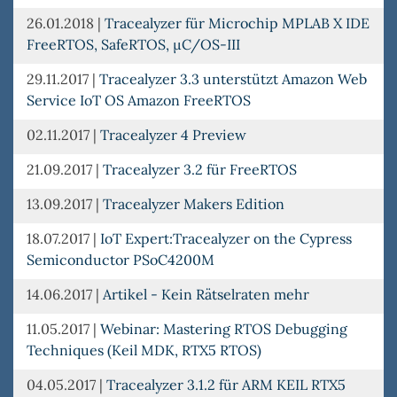
26.01.2018
|
Tracealyzer für Microchip MPLAB X IDE
FreeRTOS, SafeRTOS, µC/OS-III
29.11.2017
|
Tracealyzer 3.3 unterstützt Amazon Web
Service IoT OS Amazon FreeRTOS
02.11.2017
|
Tracealyzer 4 Preview
21.09.2017
|
Tracealyzer 3.2 für FreeRTOS
13.09.2017
|
Tracealyzer Makers Edition
18.07.2017
|
IoT Expert:Tracealyzer on the Cypress
Semiconductor PSoC4200M
14.06.2017
|
Artikel - Kein Rätselraten mehr
11.05.2017
|
Webinar: Mastering RTOS Debugging
Techniques (Keil MDK, RTX5 RTOS)
04.05.2017
|
Tracealyzer 3.1.2 für ARM KEIL RTX5