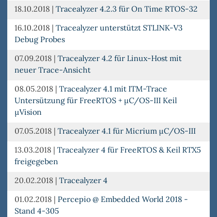
18.10.2018
|
Tracealyzer 4.2.3 für On Time RTOS-32
16.10.2018
|
Tracealyzer unterstützt STLINK-V3
Debug Probes
07.09.2018
|
Tracealyzer 4.2 für Linux-Host mit
neuer Trace-Ansicht
08.05.2018
|
Tracealyzer 4.1 mit ITM-Trace
Untersützung für FreeRTOS + µC/OS-III Keil
µVision
07.05.2018
|
Tracealyzer 4.1 für Micrium µC/OS-III
13.03.2018
|
Tracealyzer 4 für FreeRTOS & Keil RTX5
freigegeben
20.02.2018
|
Tracealyzer 4
01.02.2018
|
Percepio @ Embedded World 2018 -
Stand 4-305