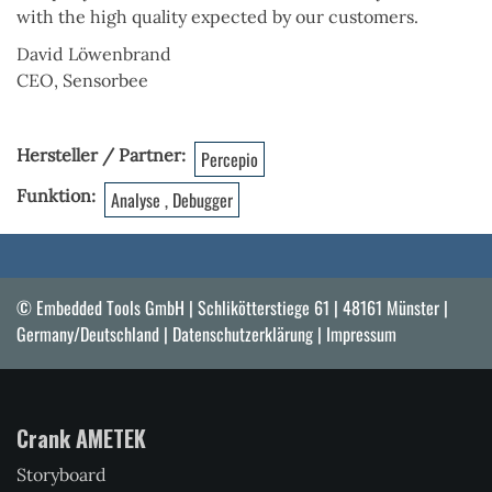
with the high quality expected by our customers.
David Löwenbrand
CEO
,
Sensorbee
Hersteller / Partner
Percepio
Funktion
Analyse , Debugger
© Embedded Tools GmbH | Schlikötterstiege 61 | 48161 Münster |
Germany/Deutschland |
Datenschutzerklärung
|
Impressum
Crank AMETEK
Storyboard