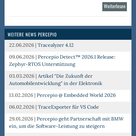
Weiterlesen
über
Perce
DevAl
WEITERE NEWS PERCEPIO
22.06.2026
|
Tracealyzer 4.12
09.06.2026
|
Percepio Detect™ 2026.1 Release:
Zephyr-RTOS Unterstützung
03.03.2026
|
Artikel "Die Zukunft der
Automobilentwicklung" in der Elektronik
13.02.2026
|
Percepio @ Embedded World 2026
06.02.2026
|
TraceExporter für VS Code
29.01.2026
|
Percepio geht Partnerschaft mit BMW
ein, um die Software-Leistung zu steigern