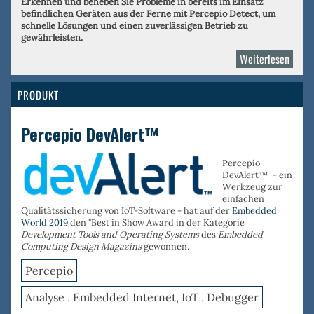
Erkennen und beheben Sie Probleme in bereits im Einsatz
befindlichen Geräten aus der Ferne mit Percepio Detect, um
schnelle Lösungen und einen zuverlässigen Betrieb zu
gewährleisten.
Weiterlesen
über
Perce
PRODUKT
Percepio DevAlert™
Percepio
DevAlert™ - ein
Werkzeug zur
einfachen
Qualitätssicherung von IoT-Software - hat auf der
Embedded
World 2019
den "Best in Show Award in der Kategorie
Development Tools and Operating Systems
des
Embedded
Computing Design Magazins
gewonnen.
Percepio
Analyse , Embedded Internet, IoT , Debugger