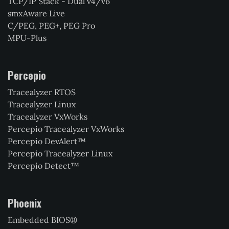
TCP/IP Stack - Dual v4/v6
smxAware Live
C/PEG, PEG+, PEG Pro
MPU-Plus
Percepio
Tracealyzer RTOS
Tracealyzer Linux
Tracealyzer VxWorks
Percepio Tracealyzer VxWorks
Percepio DevAlert™
Percepio Tracealyzer Linux
Percepio Detect™
Phoenix
Embedded BIOS®