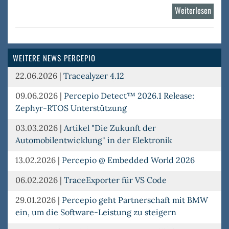
Weiterlesen
über
Perce
DevAl
WEITERE NEWS PERCEPIO
22.06.2026
|
Tracealyzer 4.12
09.06.2026
|
Percepio Detect™ 2026.1 Release:
Zephyr-RTOS Unterstützung
03.03.2026
|
Artikel "Die Zukunft der
Automobilentwicklung" in der Elektronik
13.02.2026
|
Percepio @ Embedded World 2026
06.02.2026
|
TraceExporter für VS Code
29.01.2026
|
Percepio geht Partnerschaft mit BMW
ein, um die Software-Leistung zu steigern