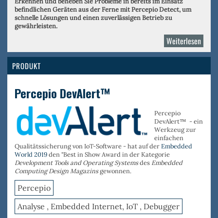
Erkennen und beheben Sie Probleme in bereits im Einsatz
befindlichen Geräten aus der Ferne mit Percepio Detect, um
schnelle Lösungen und einen zuverlässigen Betrieb zu
gewährleisten.
Weiterlesen
über
Perce
PRODUKT
Percepio DevAlert™
Percepio
DevAlert™ - ein
Werkzeug zur
einfachen
Qualitätssicherung von IoT-Software - hat auf der
Embedded
World 2019
den "Best in Show Award in der Kategorie
Development Tools and Operating Systems
des
Embedded
Computing Design Magazins
gewonnen.
Percepio
Analyse , Embedded Internet, IoT , Debugger