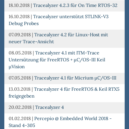
18.10.2018
|
Tracealyzer 4.2.3 für On Time RTOS-32
16.10.2018
|
Tracealyzer unterstützt STLINK-V3
Debug Probes
07.09.2018
|
Tracealyzer 4.2 für Linux-Host mit
neuer Trace-Ansicht
08.05.2018
|
Tracealyzer 4.1 mit ITM-Trace
Untersützung für FreeRTOS + µC/OS-III Keil
µVision
07.05.2018
|
Tracealyzer 4.1 für Micrium µC/OS-III
13.03.2018
|
Tracealyzer 4 für FreeRTOS & Keil RTX5
freigegeben
20.02.2018
|
Tracealyzer 4
01.02.2018
|
Percepio @ Embedded World 2018 -
Stand 4-305