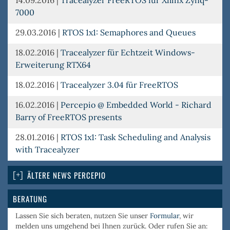
14.09.2016
|
Tracealyzer FreeRTOS für Xilinx Zynq-
7000
29.03.2016
|
RTOS 1x1: Semaphores and Queues
18.02.2016
|
Tracealyzer für Echtzeit Windows-
Erweiterung RTX64
18.02.2016
|
Tracealyzer 3.04 für FreeRTOS
16.02.2016
|
Percepio @ Embedded World - Richard
Barry of FreeRTOS presents
28.01.2016
|
RTOS 1x1: Task Scheduling and Analysis
with Tracealyzer
ÄLTERE NEWS PERCEPIO
BERATUNG
Lassen Sie sich beraten, nutzen Sie unser
Formular
, wir
melden uns umgehend bei Ihnen zurück. Oder rufen Sie an: