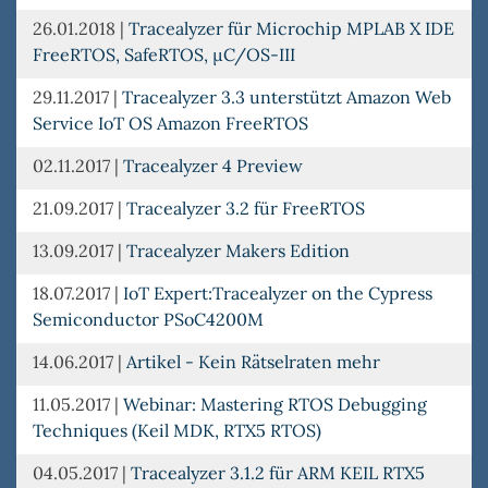
26.01.2018
|
Tracealyzer für Microchip MPLAB X IDE
FreeRTOS, SafeRTOS, µC/OS-III
29.11.2017
|
Tracealyzer 3.3 unterstützt Amazon Web
Service IoT OS Amazon FreeRTOS
02.11.2017
|
Tracealyzer 4 Preview
21.09.2017
|
Tracealyzer 3.2 für FreeRTOS
13.09.2017
|
Tracealyzer Makers Edition
18.07.2017
|
IoT Expert:Tracealyzer on the Cypress
Semiconductor PSoC4200M
14.06.2017
|
Artikel - Kein Rätselraten mehr
11.05.2017
|
Webinar: Mastering RTOS Debugging
Techniques (Keil MDK, RTX5 RTOS)
04.05.2017
|
Tracealyzer 3.1.2 für ARM KEIL RTX5