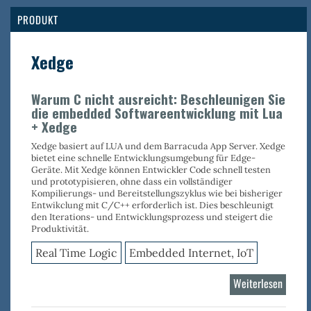
Real
Tim
PRODUKT
Logi
Xedge
Warum C nicht ausreicht: Beschleunigen Sie
die embedded Softwareentwicklung mit Lua
+ Xedge
Xedge basiert auf LUA und dem Barracuda App Server. Xedge
bietet eine schnelle Entwicklungsumgebung für Edge-
Geräte. Mit Xedge können Entwickler Code schnell testen
und prototypisieren, ohne dass ein vollständiger
Kompilierungs- und Bereitstellungszyklus wie bei bisheriger
Entwikclung mit C/C++ erforderlich ist. Dies beschleunigt
den Iterations- und Entwicklungsprozess und steigert die
Produktivität.
Real Time Logic
Embedded Internet, IoT
Weiterlesen
über
Xedge