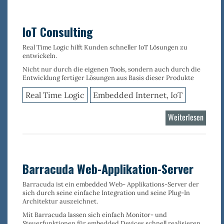
IoT Consulting
Real Time Logic hilft Kunden schneller IoT Lösungen zu
entwickeln.
Nicht nur durch die eigenen Tools, sondern auch durch die
Entwicklung fertiger Lösungen aus Basis dieser Produkte
Real Time Logic
Embedded Internet, IoT
Weiterlesen
über
IoT
Consul
Barracuda Web-Applikation-Server
Barracuda ist ein
embedded Web- Applikations-Server
der
sich durch seine
einfache Integration
und seine
Plug-In
Architektur
auszeichnet.
Mit Barracuda lassen sich einfach
Monitor- und
Steuerfunktionen für embedded Devices
schnell realisieren.