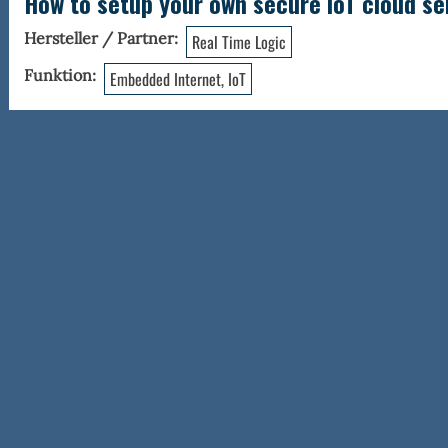
How to setup your own secure IoT cloud se
Hersteller / Partner
Real Time Logic
Funktion
Embedded Internet, IoT
ting