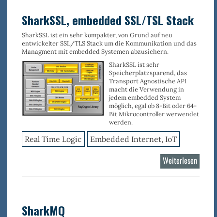
Applik
Server
SharkSSL, embedded SSL/TSL Stack
SharkSSL ist ein sehr kompakter, von Grund auf neu
entwickelter SSL/TLS Stack um die Kommunikation und das
Managment mit embedded Systemen abzusichern.
SharkSSL ist sehr
Speicherplatzsparend, das
Transport Agnostische API
macht die Verwendung in
jedem embedded System
möglich, egal ob 8-Bit oder 64-
Bit Mikrocontroller werwendet
werden.
Real Time Logic
Embedded Internet, IoT
Weiterlesen
über
SharkS
embed
SSL/T
Stack
SharkMQ