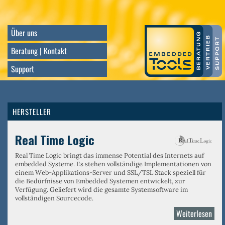
Direkt
zum
Inhalt
Über uns
Beratung | Kontakt
Support
HERSTELLER
Real Time Logic
Real Time Logic bringt das immense Potential des Internets auf
embedded Systeme. Es stehen vollständige Implementationen von
einem
Web-Applikations-Server
und
SSL/TSL Stack
speziell für
die Bedürfnisse von Embedded Systemen entwickelt, zur
Verfügung. Geliefert wird die gesamte Systemsoftware im
vollständigen Sourcecode.
Weiterlesen
über