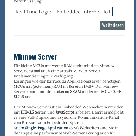
Verschlüsslung.
Real Time Logic
Embedded Internet, IoT
Weiterlesen
über
Shark
Minnow Server
Für kleine MCUs mit wenig RAM steht mit dem Minnow
Server erstmal auch eine attraktive Web-Server
Implementierung zur Verfügung.
Lösungen wie der Barracuda Applikationsserver benötigen
MCUs mit (externem) RAM im Bereich 1MB+. Der Minnow
Server kommt mit dem
interen SRAM
moderner
MCUs 256-
512kB
aus.
Der Minnow Server ist ein Embedded WebSocket Server der
mit
HTML5
Seiten und
JavaScript
arbeitet. Damit ermöglicht
er eine Voll-Duplex und asyncrone Kommunikation-Kanal
vom Browser zum Embeddded System.
Mit
Single-Page Application
(SPA)
Webseiten
sind Sie in
der Lage eine performante Web-Server Lösung auch für