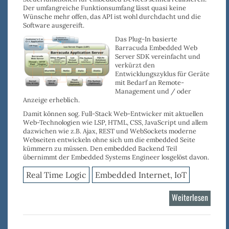
Der
umfangreiche Funktionsumfang
lässt quasi keine
Wünsche mehr offen, das
API ist wohl durchdacht
und die
Software ausgereift
.
Das Plug-In basierte
Barracuda Embedded Web
Server SDK vereinfacht und
verkürzt den
Entwicklungszyklus
für Geräte
mit Bedarf an
Remote-
Management
und / oder
Anzeige
erheblich.
Damit können sog.
Full-Stack Web-Entwicker
mit aktuellen
Web-Technologien wie
LSP
,
HTML
,
CSS
,
JavaScript
und allem
dazwichen wie z.B.
Ajax
,
REST
und
WebSockets
moderne
Webseiten entwickeln ohne sich um die embedded Seite
kümmern zu müssen. Den embedded Backend Teil
übernimmt der Embedded Systems Engineer losgelöst davon.
Real Time Logic
Embedded Internet, IoT
Weiterlesen
über
Barrac
Web-