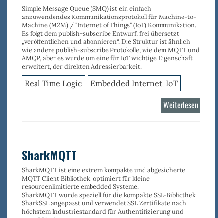
Simple Message Queue (SMQ) ist ein einfach
anzuwendendes Kommunikationsprotokoll für Machine-to-
Machine (M2M) / "Internet of Things" (IoT) Kommunikation.
Es folgt dem publish-subscribe Entwurf, frei übersetzt
„veröffentlichen und abonnieren“. Die Struktur ist ähnlich
wie andere publish-subscribe Protokolle, wie dem MQTT und
AMQP, aber es wurde um eine für IoT wichtige Eigenschaft
erweitert, der direkten Adressierbarkeit.
Real Time Logic
Embedded Internet, IoT
Weiterlesen
über
Shark
SharkMQTT
SharkMQTT ist eine extrem kompakte und abgesicherte
MQTT Client Bibliothek, optimiert für kleine
resourcenlimitierte embedded Systeme.
SharkMQTT wurde speziell für die kompakte SSL-Bibliothek
SharkSSL angepasst und verwendet SSL Zertifikate nach
höchstem Industriestandard für Authentifizierung und