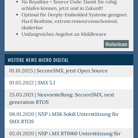
No Royalties
+
Source Code
: Damit Sie ruhig
schlafen können, jetzt und in Zukunft!
Optimal für
Deeply-Embedded
Systeme geeignet:
Hard Realtime, extrem ressourcenschonend,
skalierbar
Umfangreiches Angebot an Middleware
Weiterlesen
über
Micro
Digita
WEITERE NEWS MICRO DIGITAL
01.10.2025
|
SecureSMX, jetzt Open Source
01.05.2022
|
SMX 5.1
25.03.2021
|
Neuvorstellung: SecureSMX, next
generation RTOS
06.01.2020
|
NXP i.MX6 SoloX Unterstützung für
SMX RTOS
02.01.2020
|
NXP i.MX RT1060 Unterstützung für