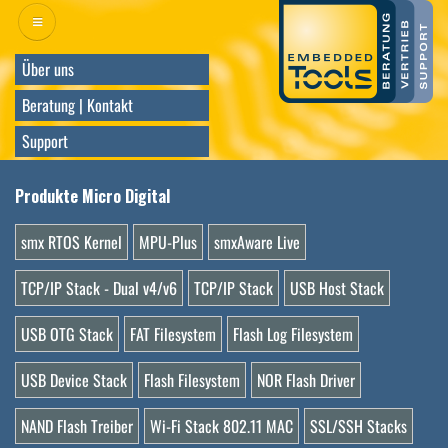
Direkt
zum
Inhalt
Über uns
Beratung | Kontakt
Support
Produkte Micro Digital
smx RTOS Kernel
MPU-Plus
smxAware Live
TCP/IP Stack - Dual v4/v6
TCP/IP Stack
USB Host Stack
USB OTG Stack
FAT Filesystem
Flash Log Filesystem
USB Device Stack
Flash Filesystem
NOR Flash Driver
NAND Flash Treiber
Wi-Fi Stack 802.11 MAC
SSL/SSH Stacks