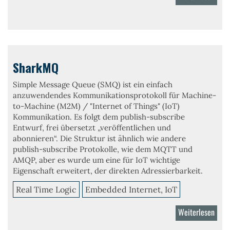
Shar
embe
SSL/
Stac
SharkMQ
Simple Message Queue (SMQ) ist ein einfach
anzuwendendes Kommunikationsprotokoll für Machine-
to-Machine (M2M) / "Internet of Things" (IoT)
Kommunikation. Es folgt dem publish-subscribe
Entwurf, frei übersetzt „veröffentlichen und
abonnieren“. Die Struktur ist ähnlich wie andere
publish-subscribe Protokolle, wie dem MQTT und
AMQP, aber es wurde um eine für IoT wichtige
Eigenschaft erweitert, der direkten Adressierbarkeit.
Real Time Logic
Embedded Internet, IoT
Weiterlesen
über
Sha