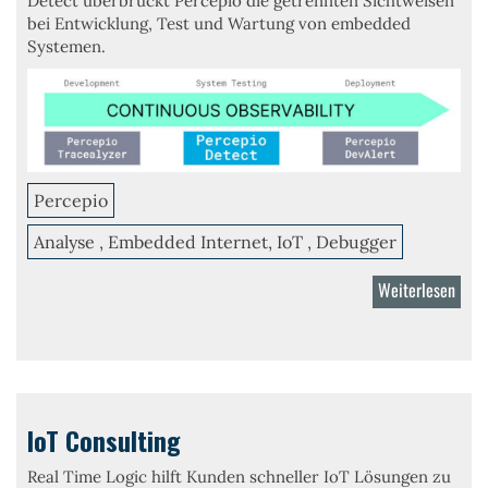
Detect überbrückt Percepio die getrennten Sichtweisen
bei Entwicklung, Test und Wartung von embedded
Systemen.
Percepio
Analyse , Embedded Internet, IoT , Debugger
Weiterlesen
über
Perc
Dete
IoT Consulting
Real Time Logic hilft Kunden schneller IoT Lösungen zu