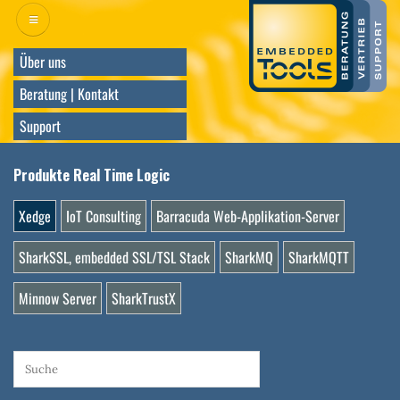
Direkt
zum
Inhalt
Über uns
Beratung | Kontakt
Support
Produkte Real Time Logic
Xedge
IoT Consulting
Barracuda Web-Applikation-Server
SharkSSL, embedded SSL/TSL Stack
SharkMQ
SharkMQTT
Minnow Server
SharkTrustX