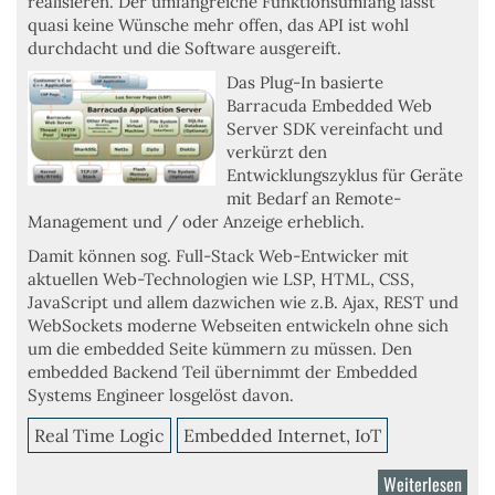
realisieren. Der
umfangreiche Funktionsumfang
lässt
quasi keine Wünsche mehr offen, das
API ist wohl
durchdacht
und die
Software ausgereift
.
Das Plug-In basierte
Barracuda Embedded Web
Server SDK vereinfacht und
verkürzt den
Entwicklungszyklus
für Geräte
mit Bedarf an
Remote-
Management
und / oder
Anzeige
erheblich.
Damit können sog.
Full-Stack Web-Entwicker
mit
aktuellen Web-Technologien wie
LSP
,
HTML
,
CSS
,
JavaScript
und allem dazwichen wie z.B.
Ajax
,
REST
und
WebSockets
moderne Webseiten entwickeln ohne sich
um die embedded Seite kümmern zu müssen. Den
embedded Backend Teil übernimmt der Embedded
Systems Engineer losgelöst davon.
Real Time Logic
Embedded Internet, IoT
Weiterlesen
über