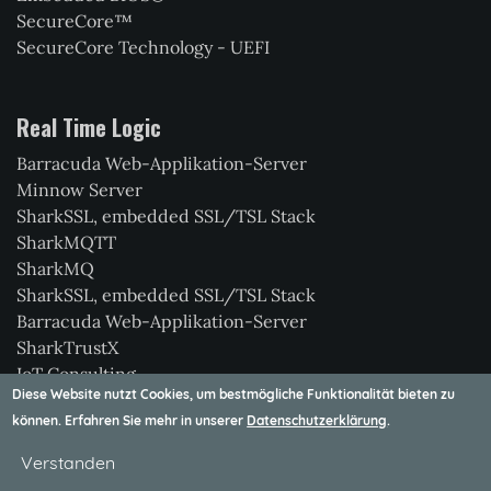
SecureCore™
SecureCore Technology - UEFI
Real Time Logic
Barracuda Web-Applikation-Server
Minnow Server
SharkSSL, embedded SSL/TSL Stack
SharkMQTT
SharkMQ
SharkSSL, embedded SSL/TSL Stack
Barracuda Web-Applikation-Server
SharkTrustX
IoT Consulting
Diese Website nutzt Cookies, um bestmögliche Funktionalität bieten zu
Xedge
können. Erfahren Sie mehr in unserer
Datenschutzerklärung
.
Verstanden