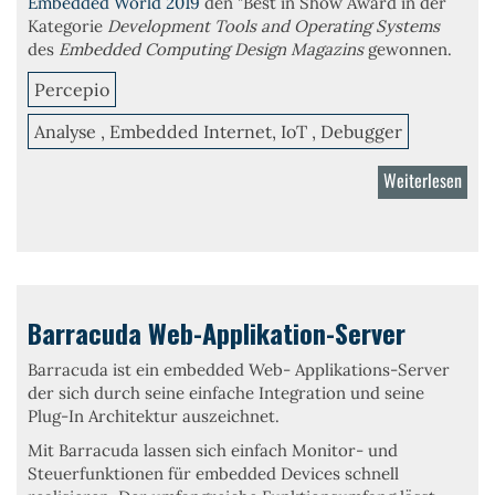
Embedded World 2019
den "Best in Show Award in der
Kategorie
Development Tools and Operating Systems
des
Embedded Computing Design Magazins
gewonnen.
Percepio
Analyse , Embedded Internet, IoT , Debugger
Weiterlesen
über
Perc
DevA
Barracuda Web-Applikation-Server
Barracuda ist ein
embedded Web- Applikations-Server
der sich durch seine
einfache Integration
und seine
Plug-In Architektur
auszeichnet.
Mit Barracuda lassen sich einfach
Monitor- und
Steuerfunktionen für embedded Devices
schnell