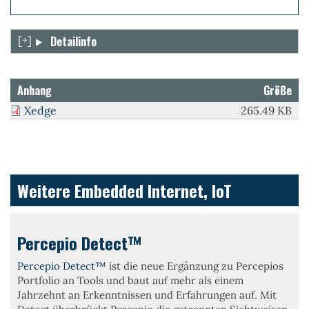
Show
Detailinfo
Anhang
Größe
Xedge
265.49 KB
Weitere Embedded Internet, IoT
Percepio Detect™
Percepio Detect™
ist die neue Ergänzung zu Percepios
Portfolio an Tools und baut auf mehr als einem
Jahrzehnt an Erkenntnissen und Erfahrungen auf. Mit