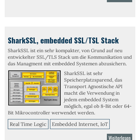
Barr
Web
Appli
Serv
SharkSSL, embedded SSL/TSL Stack
SharkSSL ist ein sehr kompakter, von Grund auf neu
entwickelter SSL/TLS Stack um die Kommunikation und
das Managment mit embedded Systemen abzusichern.
SharkSSL ist sehr
Speicherplatzsparend, das
Transport Agnostische API
macht die Verwendung in
jedem embedded System
möglich, egal ob 8-Bit oder 64-
Bit Mikrocontroller werwendet werden.
Real Time Logic
Embedded Internet, IoT
Weiterlesen
über