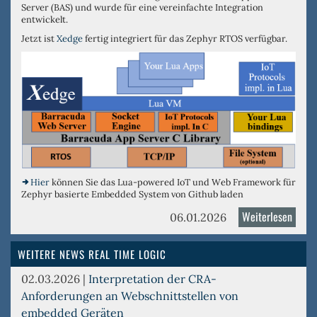
Server (BAS) und wurde für eine vereinfachte Integration
entwickelt.
Jetzt ist
Xedge
fertig integriert für das Zephyr RTOS verfügbar.
Hier
können Sie das Lua-powered IoT und Web Framework für
Zephyr basierte Embedded System von Github laden
Weiterlesen
über
06.01.2026
Xedg
jetzt
WEITERE NEWS REAL TIME LOGIC
betri
02.03.2026
|
Interpretation der CRA-
für
Anforderungen an Webschnittstellen von
Zephy
embedded Geräten