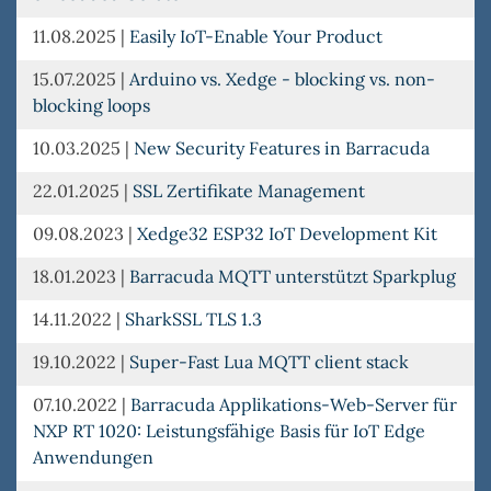
RTOS
verfü
11.08.2025
|
Easily IoT-Enable Your Product
15.07.2025
|
Arduino vs. Xedge - blocking vs. non-
blocking loops
10.03.2025
|
New Security Features in Barracuda
22.01.2025
|
SSL Zertifikate Management
09.08.2023
|
Xedge32 ESP32 IoT Development Kit
18.01.2023
|
Barracuda MQTT unterstützt Sparkplug
14.11.2022
|
SharkSSL TLS 1.3
19.10.2022
|
Super-Fast Lua MQTT client stack
07.10.2022
|
Barracuda Applikations-Web-Server für
NXP RT 1020: Leistungsfähige Basis für IoT Edge
Anwendungen