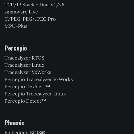
TCP/IP Stack - Dual v4/v6
smxAware Live
C/PEG, PEG+, PEG Pro
MPU-Plus
Percepio
Tracealyzer RTOS
Tracealyzer Linux
Tracealyzer VxWorks
Percepio Tracealyzer VxWorks
Percepio DevAlert™
Percepio Tracealyzer Linux
Percepio Detect™
Phoenix
Embedded BIOS®