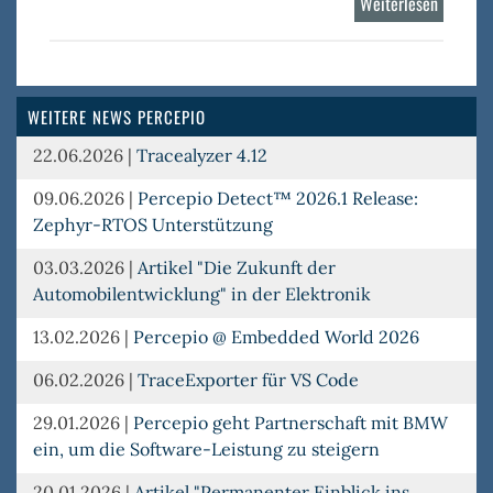
Weiterlesen
über
Percepi
DevAler
WEITERE NEWS PERCEPIO
22.06.2026
|
Tracealyzer 4.12
09.06.2026
|
Percepio Detect™ 2026.1 Release:
Zephyr-RTOS Unterstützung
03.03.2026
|
Artikel "Die Zukunft der
Automobilentwicklung" in der Elektronik
13.02.2026
|
Percepio @ Embedded World 2026
06.02.2026
|
TraceExporter für VS Code
29.01.2026
|
Percepio geht Partnerschaft mit BMW
ein, um die Software-Leistung zu steigern
20.01.2026
|
Artikel "Permanenter Einblick ins