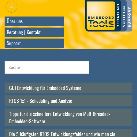
Direkt
zum
Inhalt
Über uns
Beratung | Kontakt
Support
GUI Entwicklung für Embedded Systeme
Main
navigation
RTOS 1x1 - Scheduling und Analyse
Tipps für die schnellere Entwicklung von Multithreaded-
Embedded-Software
Die 5 häufigsten RTOS Entwicklungsfehler und wie man sie