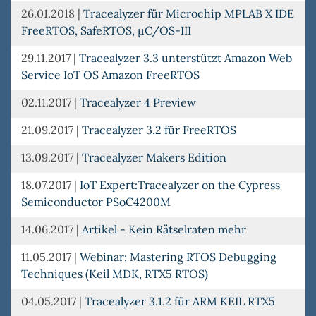
26.01.2018
|
Tracealyzer für Microchip MPLAB X IDE
FreeRTOS, SafeRTOS, µC/OS-III
29.11.2017
|
Tracealyzer 3.3 unterstützt Amazon Web
Service IoT OS Amazon FreeRTOS
02.11.2017
|
Tracealyzer 4 Preview
21.09.2017
|
Tracealyzer 3.2 für FreeRTOS
13.09.2017
|
Tracealyzer Makers Edition
18.07.2017
|
IoT Expert:Tracealyzer on the Cypress
Semiconductor PSoC4200M
14.06.2017
|
Artikel - Kein Rätselraten mehr
11.05.2017
|
Webinar: Mastering RTOS Debugging
Techniques (Keil MDK, RTX5 RTOS)
04.05.2017
|
Tracealyzer 3.1.2 für ARM KEIL RTX5