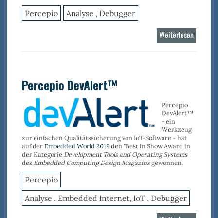
Percepio
Analyse , Debugger
Weiterlesen
über
Tracealy
VxWork
Percepio DevAlert™
Percepio
DevAlert™
- ein
Werkzeug
zur einfachen Qualitätssicherung von IoT-Software - hat
auf der
Embedded World 2019
den "Best in Show Award in
der Kategorie
Development Tools and Operating Systems
des
Embedded Computing Design Magazins
gewonnen.
Percepio
Analyse , Embedded Internet, IoT , Debugger