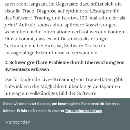
auch recht langsam. Im Gegensatz dazu stützt sich die
visuelle Trace-Diagnose auf optimierte Lösungen für
das Software-Tracing und ist etwa 100-mal schneller als
printf
-Aufrufe, sodass ohne spürbare Auswirkungen
wesentlich mehr Informationen erfasst werden können.
Hinzu kommt, dass es mit Datenvisualisierungs-
Techniken ein Leichtes ist, Software-Traces in
aussagefähige Erkenntnisse zu verwandeln.
2. Schwer greifbare Probleme durch Überwachung von
Systemtests erfassen
Das fortlaufende Live-Streaming von Trace-Daten gibt
Entwicklern die Möglichkeit, über lange Zeitspannen
hinweg ein vollständiges Bild der Software
aufzuzeichnen und zu visualisieren, um schwer
Diese Website nutzt Cookies, um bestmögliche Funktionalität bieten zu
fassbare Softwarefehler aufzudecken, die sonst
können. Erfahren Sie mehr in unserer
Datenschutzerklärung
.
schwierig zu reproduzieren und zu beseitigen wären.
Auf diese Weise lassen sich etwaige Unstimmigkeiten in
Verstanden
den Trace-Aufzeichnungen erfassen und ihre