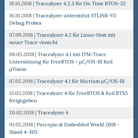
18.10.2018
|
Tracealyzer 4.2.3 für On Time RTOS-32
16.10.2018
|
Tracealyzer unterstützt STLINK-V3
Debug Probes
07.09.2018
|
Tracealyzer 4.2 für Linux-Host mit
neuer Trace-Ansicht
08.05.2018
|
Tracealyzer 4.1 mit ITM-Trace
Untersützung für FreeRTOS + µC/OS-III Keil
µVision
07.05.2018
|
Tracealyzer 4.1 für Micrium µC/OS-III
13.03.2018
|
Tracealyzer 4 für FreeRTOS & Keil RTX5
freigegeben
20.02.2018
|
Tracealyzer 4
01.02.2018
|
Percepio @ Embedded World 2018 -
Stand 4-305