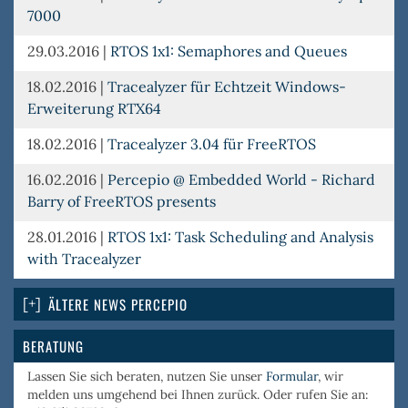
7000
29.03.2016
|
RTOS 1x1: Semaphores and Queues
18.02.2016
|
Tracealyzer für Echtzeit Windows-
Erweiterung RTX64
18.02.2016
|
Tracealyzer 3.04 für FreeRTOS
16.02.2016
|
Percepio @ Embedded World - Richard
Barry of FreeRTOS presents
28.01.2016
|
RTOS 1x1: Task Scheduling and Analysis
with Tracealyzer
ÄLTERE NEWS PERCEPIO
BERATUNG
Lassen Sie sich beraten, nutzen Sie unser
Formular
, wir
melden uns umgehend bei Ihnen zurück. Oder rufen Sie an: