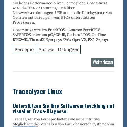
ein hohes Performance-Niveau ermöglicht. Unterstützt
wird das Trace Streaming auch über
Netzwerkverbindungen, USB
und an die
Dateisysteme
von
Geräten mit beliebigen, vom RTOS unterstützten
Prozessoren.
Unterstützt werden
FreeRTOS
+ Amazon
FreeRTOS
+
SAFE
RTOS
, Micrium
µC/OS-III,
Cesium
RTOS, On Time
RTOS-32
,
ThreadX,
Synopsys EV6x
OpenVX,
PX5, Zephyr
Percepio
Analyse , Debugger
Weiterlesen
über
Tracealy
RTOS
Tracealyzer Linux
Unterstützen Sie Ihre Softwareentwicklung mit
visueller Trace-Diagnose!
Tracealyzer von Percepio bietet eine neue intuitive
Möglichkeit das Verhalten von Linux basierten Systemen im