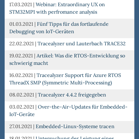
17.03.2021
|
Webinar: Extraordinary UX on
STM32MP1 with perfromance analysis
01.03.2021
|
Fünf Tipps für das fortlaufende
Debugging von IoT-Geräten
22.02.2021
|
Tracealyzer und Lauterbach TRACE32
19.02.2021
|
Artikel: Was die RTOS-Entwicklung so
schwierig macht
16.02.2021
|
Tracealyzer Support für Azure RTOS
ThreadX SMP (Symmetric Multi-Processing)
08.02.2021
|
Tracealyzer 4.4.2 freigegeben
03.02.2021
|
Over-the-Air-Updates für Embedded-
IoT-Geräte
27.01.2021
|
Embedded-Linux-Systeme tracen
18.01.2021
|
Untersuchung der Leistung eines