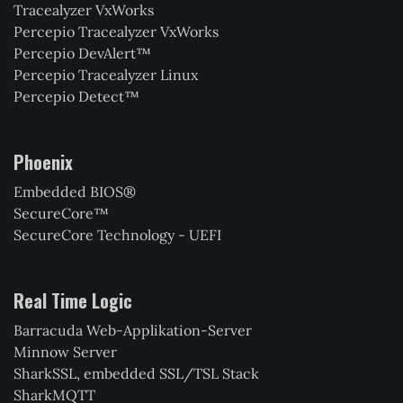
Tracealyzer VxWorks
Percepio Tracealyzer VxWorks
Percepio DevAlert™
Percepio Tracealyzer Linux
Percepio Detect™
Phoenix
Embedded BIOS®
SecureCore™
SecureCore Technology - UEFI
Real Time Logic
Barracuda Web-Applikation-Server
Minnow Server
SharkSSL, embedded SSL/TSL Stack
SharkMQTT