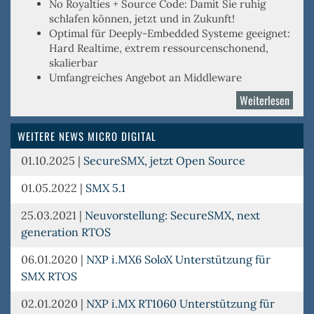
No Royalties
+
Source Code
: Damit Sie ruhig
schlafen können, jetzt und in Zukunft!
Optimal für
Deeply-Embedded
Systeme geeignet:
Hard Realtime, extrem ressourcenschonend,
skalierbar
Umfangreiches Angebot an Middleware
Weiterlesen
über
Micro
Digita
WEITERE NEWS MICRO DIGITAL
01.10.2025
|
SecureSMX, jetzt Open Source
01.05.2022
|
SMX 5.1
25.03.2021
|
Neuvorstellung: SecureSMX, next
generation RTOS
06.01.2020
|
NXP i.MX6 SoloX Unterstützung für
SMX RTOS
02.01.2020
|
NXP i.MX RT1060 Unterstützung für