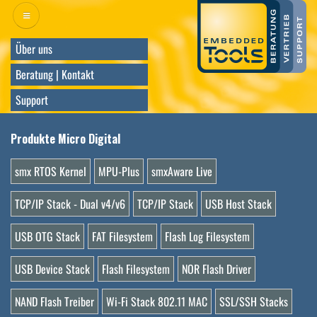
Direkt
zum
Inhalt
Über uns
Beratung | Kontakt
Support
Produkte Micro Digital
smx RTOS Kernel
MPU-Plus
smxAware Live
TCP/IP Stack - Dual v4/v6
TCP/IP Stack
USB Host Stack
USB OTG Stack
FAT Filesystem
Flash Log Filesystem
USB Device Stack
Flash Filesystem
NOR Flash Driver
NAND Flash Treiber
Wi-Fi Stack 802.11 MAC
SSL/SSH Stacks