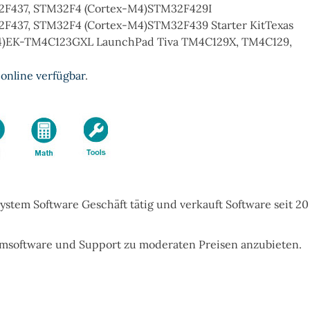
F437, STM32F4 (Cortex-M4)STM32F429I
437, STM32F4 (Cortex-M4)STM32F439 Starter KitTexas
4)EK-TM4C123GXL LaunchPad Tiva TM4C129X, TM4C129,
 online verfügbar
.
System Software Geschäft tätig und verkauft Software seit 20
temsoftware und Support zu moderaten Preisen
anzubieten.