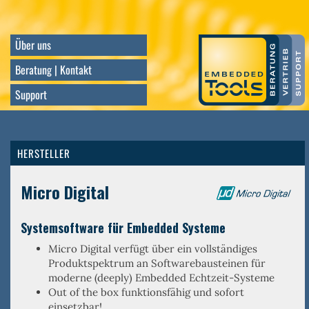
Direkt
zum
Inhalt
Über uns
Beratung | Kontakt
Support
HERSTELLER
Micro Digital
Systemsoftware für Embedded Systeme
Micro Digital verfügt über ein
vollständiges
Produktspektrum an Softwarebausteinen
für
moderne (deeply) Embedded Echtzeit-Systeme
Out of the box
funktionsfähig und sofort
einsetzbar!