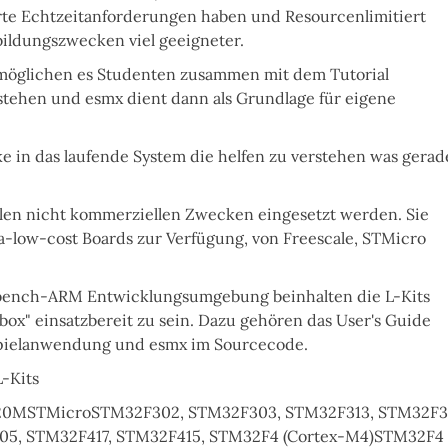
te Echtzeitanforderungen haben und Resourcenlimitiert
bildungszwecken viel geeigneter.
öglichen es Studenten zusammen mit dem Tutorial
stehen und esmx dient dann als Grundlage für eigene
cke in das laufende System die helfen zu verstehen was gerad
allen nicht kommerziellen Zwecken
eingesetzt werden. Sie
tra-low-cost Boards zur Verfügung, von Freescale, STMicro
rkbench-ARM Entwicklungsumgebung
beinhalten die L-Kits
 box" einsatzbereit zu sein. Dazu gehören das User's Guide
spielanwendung und esmx im Sourcecode.
L-Kits
0F120MSTMicroSTM32F302, STM32F303, STM32F313, STM32F3
5, STM32F417, STM32F415, STM32F4 (Cortex-M4)STM32F4