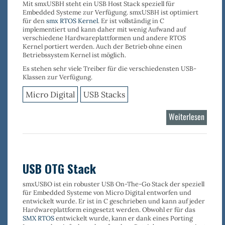
Mit
smxUSBH
steht ein USB Host Stack speziell für
Embedded Systeme zur Verfügung.
smxUSBH
ist optimiert
für den
smx RTOS Kernel
. Er ist vollständig in C
implementiert und kann daher mit wenig Aufwand auf
verschiedene Hardwareplattformen und andere RTOS
Kernel portiert werden. Auch der Betrieb ohne einen
Betriebssystem Kernel ist möglich.
Es stehen sehr viele
Treiber
für die verschiedensten
USB-
Klassen
zur Verfügung.
Micro Digital
USB Stacks
Weiterlesen
über
USB
Host
Stack
USB OTG Stack
smxUSBO
ist ein robuster
USB On-The-Go Stack
der speziell
für Embedded Systeme von Micro Digital entworfen und
entwickelt wurde. Er ist in C geschrieben und kann auf jeder
Hardwareplattform eingesetzt werden. Obwohl er für das
SMX RTOS
entwickelt wurde, kann er dank eines Porting