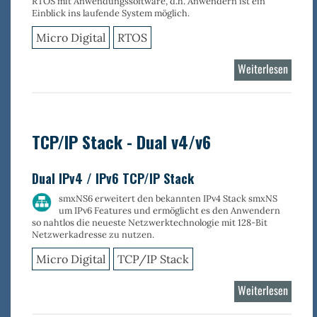
RTOS mit Anwendungssoftware, d.h. Anwendern ist ein
Einblick ins laufende System möglich.
Micro Digital
RTOS
Weiterlesen
über
smxAw
Live
TCP/IP Stack - Dual v4/v6
Dual IPv4 / IPv6 TCP/IP Stack
smxNS6 erweitert den bekannten IPv4 Stack smxNS
um IPv6 Features und ermöglicht es den Anwendern
so nahtlos die neueste Netzwerktechnologie mit 128-Bit
Netzwerkadresse zu nutzen.
Micro Digital
TCP/IP Stack
Weiterlesen
über
TCP/IP