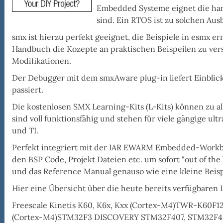
Embedded Systeme eignet die har
sind. Ein RTOS ist zu solchen Aus
smx ist hierzu perfekt geeignet, die
Beispiele in esmx
erm
Handbuch die Kozepte an praktischen Beispeilen zu ver
Modifikationen.
Der
Debugger mit dem smxAware plug-in
liefert Einbli
passiert.
Die
kostenlosen SMX Learning-Kits (L-Kits) können zu 
ro
sind voll funktionsfähig und stehen für viele gängige ul
tal
und TI.
Perfekt integriert mit der IAR EWARM Embedded-Wo
den BSP Code, Projekt Dateien etc. um sofort "out of the
und das Reference Manual genauso wie eine kleine Bei
Hier eine Übersicht über die heute bereits verfügbaren 
Freescale Kinetis K60, K6x, Kxx (Cortex-M4)TWR-K6
(Cortex-M4)STM32F3 DISCOVERY STM32F407, STM32F40