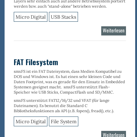
Layers sehr einfach auch auf andere Betriebssystem portiert
werden bzw. auch "stand-alone" betrieben werden.
Micro Digital
USB Stacks
Weiterlesen
über
USB
OTG
Stack
FAT Filesystem
smxFS
ist ein
FAT Dateisystem,
dass Medien Kompatibel zu
DOS und Windows ist. Es hat einen
sehr kleinen
Code und
Daten
Footprint
, was es gerade für den Einsatz in Embedded
Systemen geeignet macht.
smxFS
unterstützt Flash-
Speicher wie
USB Sticks
,
CompactFlash
und
SD/MMC
.
smxFS
unterstützt
FAT12/16/32
und
VFAT
(für lange
Dateinamen). Es benutzt die Standard C
Bibliotheksfunktionen als API (z.B. fopen(), fread(), etc.).
Micro Digital
File System
Weiterlesen
über