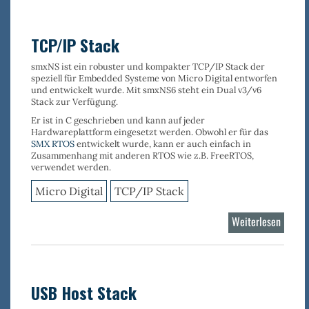
Stack
-
Dual
TCP/IP Stack
v4/v6
smxNS
ist ein robuster und kompakter
TCP/IP Stack
der
speziell für Embedded Systeme
von Micro Digital entworfen
und entwickelt wurde. Mit smxNS6 steht ein Dual v3/v6
Stack zur Verfügung.
Er ist in C geschrieben und kann auf jeder
Hardwareplattform eingesetzt werden. Obwohl er für das
SMX RTOS
entwickelt wurde, kann er auch einfach in
Zusammenhang mit anderen RTOS wie z.B. FreeRTOS,
verwendet werden.
Micro Digital
TCP/IP Stack
Weiterlesen
über
TCP/IP
Stack
USB Host Stack