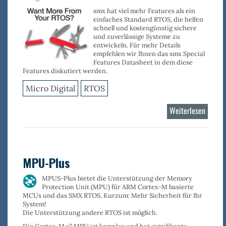
smx
hat viel mehr Features als ein
einfaches Standard RTOS, die helfen
schnell und kostengünstig sichere
und zuverlässige Systeme zu
entwickeln. Für mehr Details
empfehlen wir Ihnen das smx Special
Features Datasheet in dem diese
Features diskutiert werden.
Micro Digital
RTOS
Weiterlesen
über
smx
RTOS
Kernel
MPU-Plus
MPUS-Plus bietet die Unterstützung der
Memory
Protection Unit (MPU) für ARM Cortex-M
basierte
MCUs und das SMX RTOS. Kurzum: Mehr Sicherheit für Ihr
System!
Die Unterstützung andere RTOS ist möglich.
Die Cortex-M v7 MPU ist komplex und hat signifikante