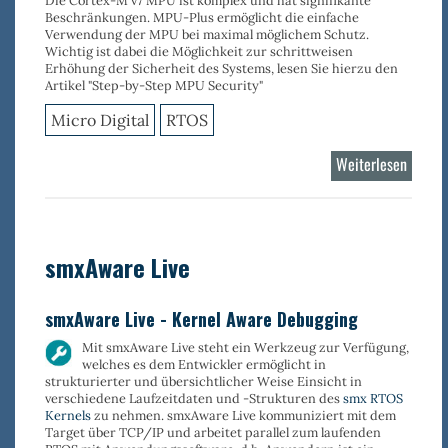
Beschränkungen. MPU-Plus ermöglicht die
einfache
Verwendung der MPU
bei
maximal möglichem Schutz
.
Wichtig ist dabei die Möglichkeit zur s
chrittweisen
Erhöhung der Sicherheit des Systems
, lesen Sie hierzu den
Artikel "Step-by-Step MPU Security"
Micro Digital
RTOS
Weiterlesen
über
MPU-
Plus
smxAware Live
smxAware Live - Kernel Aware Debugging
Mit
smxAware Live
steht ein Werkzeug zur Verfügung,
welches es dem Entwickler ermöglicht in
strukturierter und übersichtlicher Weise Einsicht in
verschiedene Laufzeitdaten und -Strukturen des
smx RTOS
Kernels
zu nehmen.
smxAware Live
kommuniziert mit dem
Target über TCP/IP und arbeitet parallel zum laufenden