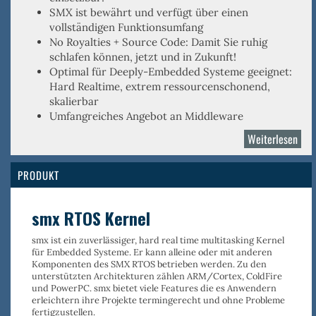
SMX ist
bewährt
und verfügt über einen
vollständigen Funktionsumfang
No Royalties
+
Source Code
: Damit Sie ruhig
schlafen können, jetzt und in Zukunft!
Optimal für
Deeply-Embedded
Systeme geeignet:
Hard Realtime, extrem ressourcenschonend,
skalierbar
Umfangreiches Angebot an Middleware
Weiterlesen
über
Mic
Digi
PRODUKT
smx RTOS Kernel
smx ist ein
zuverlässiger, hard real time multitasking Kernel
für Embedded Systeme. Er kann alleine oder mit anderen
Komponenten des SMX RTOS betrieben werden. Zu den
unterstützten Architekturen zählen
ARM/Cortex
,
ColdFire
und
PowerPC
. smx bietet viele Features die es Anwendern
erleichtern ihre Projekte termingerecht und ohne Probleme
fertigzustellen.