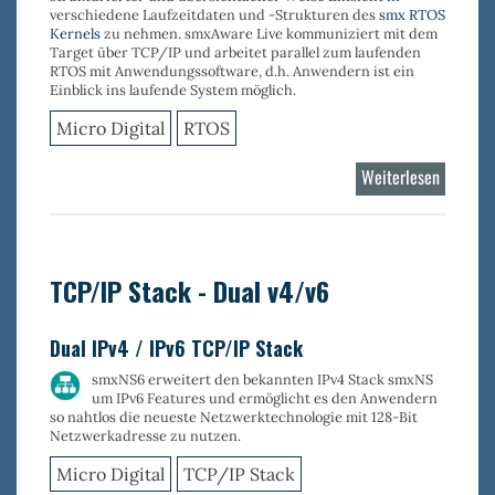
verschiedene Laufzeitdaten und -Strukturen des
smx RTOS
Kernels
zu nehmen.
smxAware Live
kommuniziert mit dem
Target über TCP/IP und arbeitet parallel zum laufenden
RTOS mit Anwendungssoftware, d.h. Anwendern ist ein
Einblick ins laufende System möglich.
Micro Digital
RTOS
Weiterlesen
über
smxAwa
Live
TCP/IP Stack - Dual v4/v6
Dual IPv4 / IPv6 TCP/IP Stack
smxNS6 erweitert den bekannten IPv4 Stack smxNS
um IPv6 Features und ermöglicht es den Anwendern
so nahtlos die neueste Netzwerktechnologie mit 128-Bit
Netzwerkadresse zu nutzen.
Micro Digital
TCP/IP Stack