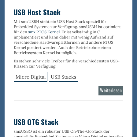
USB Host Stack
Mit
smxUSBH
steht ein USB Host Stack speziell für
Embedded Systeme zur Verfügung.
smxUSBH
ist optimiert
für den
smx RTOS Kernel
. Er ist vollständig in C
implementiert und kann daher mit wenig Aufwand auf
verschiedene Hardwareplattformen und andere RTOS
Kernel portiert werden. Auch der Betrieb ohne einen
Betriebssystem Kernel ist möglich.
Es stehen sehr viele
Treiber
für die verschiedensten
USB-
Klassen
zur Verfügung.
Micro Digital
USB Stacks
Weiterlesen
über
USB
Host
Stack
USB OTG Stack
smxUSBO
ist ein robuster
USB On-The-Go Stack
der
speziell für Embedded Systeme von Micro Digital entworfen