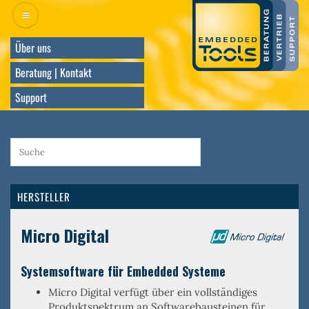
Direkt
zum
Inhalt
Über uns
Beratung | Kontakt
Support
HERSTELLER
Micro Digital
Systemsoftware für Embedded Systeme
Micro Digital verfügt über ein
vollständiges
Produktspektrum an Softwarebausteinen
für