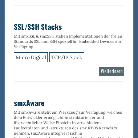
Wi-
Fi
Stack
802.11
SSL/SSH Stacks
MAC
Mit smxSSL & smxSSH stehen Implementationen der freien
Standards SSL und SSH speziell für Embedded Devices zur
Verfügung.
Micro Digital
TCP/IP Stack
Weiterlesen
über
SSL/SS
Stacks
smxAware
Mit
smxAware
steht ein Werkzeug zur Verfügung, welches
dem Entwickler ermöglicht in strukturierter und
übersichtlicher Weise Einsicht in verschiedene
Laufzeitdaten und -strukturen des smx RTOS Kernels
zu
nehmen. smxAware integriert sich in