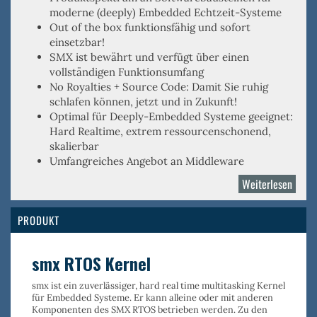
moderne (deeply) Embedded Echtzeit-Systeme
Out of the box
funktionsfähig und sofort
einsetzbar!
SMX ist
bewährt
und verfügt über einen
vollständigen Funktionsumfang
No Royalties
+
Source Code
: Damit Sie ruhig
schlafen können, jetzt und in Zukunft!
Optimal für
Deeply-Embedded
Systeme geeignet:
Hard Realtime, extrem ressourcenschonend,
skalierbar
Umfangreiches Angebot an Middleware
Weiterlesen
über
Micro
Digita
PRODUKT
smx RTOS Kernel
smx ist ein
zuverlässiger, hard real time multitasking Kernel
für Embedded Systeme. Er kann alleine oder mit anderen
Komponenten des SMX RTOS betrieben werden. Zu den