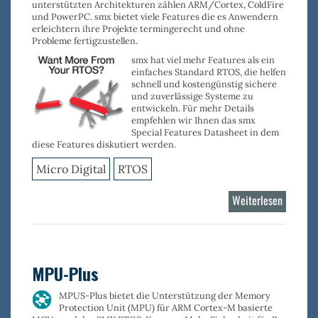
unterstützten Architekturen zählen
ARM/Cortex
,
ColdFire
und
PowerPC
. smx bietet viele Features die es Anwendern
erleichtern ihre Projekte termingerecht und ohne
Probleme fertigzustellen.
smx
hat viel mehr Features als ein
einfaches Standard RTOS, die helfen
schnell und kostengünstig sichere
und zuverlässige Systeme zu
entwickeln. Für mehr Details
empfehlen wir Ihnen das smx
Special Features Datasheet in dem
diese Features diskutiert werden.
Micro Digital
RTOS
Weiterlesen
über
smx
RTOS
Kernel
MPU-Plus
MPUS-Plus bietet die Unterstützung der
Memory
Protection Unit (MPU) für ARM Cortex-M
basierte