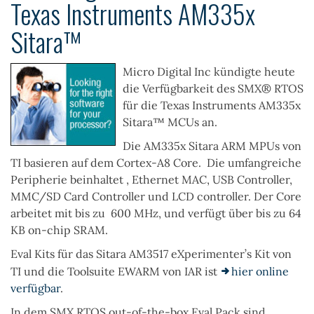
Texas Instruments AM335x
Sitara™
Micro Digital Inc kündigte heute
die Verfügbarkeit des
SMX® RTOS
für die
Texas Instruments AM335x
Sitara™
MCUs an.
Die AM335x Sitara ARM MPUs von
TI basieren auf dem Cortex-A8 Core. Die umfangreiche
Peripherie beinhaltet , Ethernet MAC, USB Controller,
MMC/SD Card Controller und LCD controller. Der Core
arbeitet mit bis zu 600 MHz, und verfügt über bis zu 64
KB on-chip SRAM.
Eval Kit
s
für das
Sitara AM3517 eXperimenter’s Kit
von
TI
und die Toolsuite
EWARM
von IAR ist
hier online
verfügbar
.
In dem SMX RTOS out-of-the-box Eval Pack sind