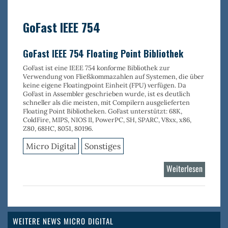
PEG
Pro
GoFast IEEE 754
GoFast IEEE 754 Floating Point Bibliothek
GoFast ist eine IEEE 754 konforme Bibliothek zur
Verwendung von Fließkommazahlen auf Systemen, die über
keine eigene Floatingpoint Einheit (FPU) verfügen. Da
GoFast in Assembler geschrieben wurde, ist es deutlich
schneller als die meisten, mit Compilern ausgelieferten
Floating Point Bibliotheken. GoFast unterstützt: 68K,
ColdFire, MIPS, NIOS II, PowerPC, SH, SPARC, V8xx, x86,
Z80, 68HC, 8051, 80196.
Micro Digital
Sonstiges
Weiterlesen
über
GoFast
IEEE
754
WEITERE NEWS MICRO DIGITAL