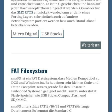
und entwickelt wurde. Er ist in C geschrieben und kann auf
jeder Hardwareplattform eingesetzt werden. Obwohl er für
das
SMX RTOS
entwickelt wurde, kann er dank eines
Porting Layers sehr einfach auch auf andere
Betriebssystem portiert werden bzw. auch "stand-alone"
betrieben werden.
Micro Digital
USB Stacks
Weiterlesen
über
USB
OTG
Stack
FAT Filesystem
smxFS
ist ein
FAT Dateisystem,
dass Medien Kompatibel zu
DOS und Windows ist. Es hat einen
sehr kleinen
Code und
Daten
Footprint
, was es gerade für den Einsatz in
Embedded Systemen geeignet macht.
smxFS
unterstützt
Flash-Speicher wie
USB Sticks
,
CompactFlash
und
SD/MMC
.
smxFS
unterstützt
FAT12/16/32
und
VFAT
(für lange
Dateinamen). Es benutzt die Standard C