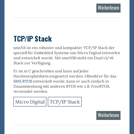
Weiterlesen
über
TCP/IP
Stack
-
Dual
TCP/IP Stack
v4/v6
smxNS
ist ein robuster und kompakter
TCP/IP Stack
der
speziell für Embedded Systeme
von Micro Digital entworfen
und entwickelt wurde. Mit smxNS6 steht ein Dual v3/v6
Stack zur Verfügung.
Er ist in C geschrieben und kann auf jeder
Hardwareplattform eingesetzt werden. Obwohl er für das
SMX RTOS
entwickelt wurde, kann er auch einfach in
Zusammenhang mit anderen RTOS wie z.B. FreeRTOS,
verwendet werden.
Micro Digital
TCP/IP Stack
Weiterlesen
über
TCP/IP
Stack