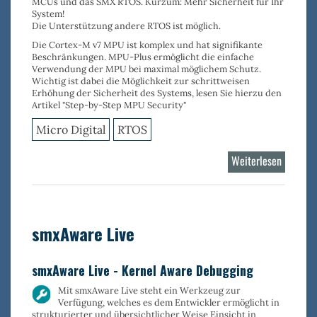
MCUs und das SMX RTOS. Kurzum: Mehr Sicherheit für Ihr
System!
Die Unterstützung andere RTOS ist möglich.
Die Cortex-M v7 MPU ist komplex und hat signifikante
Beschränkungen. MPU-Plus ermöglicht die
einfache
Verwendung der MPU
bei
maximal möglichem Schutz
.
Wichtig ist dabei die Möglichkeit zur s
chrittweisen
Erhöhung der Sicherheit des Systems
, lesen Sie hierzu den
Artikel "Step-by-Step MPU Security"
Micro Digital
RTOS
Weiterlesen
über
MPU-
Plus
smxAware Live
smxAware Live - Kernel Aware Debugging
Mit
smxAware Live
steht ein Werkzeug zur
Verfügung, welches es dem Entwickler ermöglicht in
strukturierter und übersichtlicher Weise Einsicht in