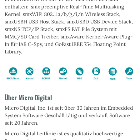
enthalten:
smx
preemptive Real-Time Multitasking
Kernel,
smxWiFi 802.11a/b/g/i/n
Wireless Stack,
smxUSBH
USB Host Stack,
smxUSBD
USB Device Stack,
smxNS
TCP/IP Stack,
smxFS
FAT File System mit
MMC/SD Card Treiber,
smxAware
Kernel-Aware Plug-
In für IAR C-Spy, und
GoFast
IEEE 754 Floating Point
Library.
Über Micro Digital
Micro Digital, Inc. ist seit über 30 Jahren im Embedded
System Software Geschäft tätig und verkauft Software
seit 20 Jahren.
Micro Digital Leitlinie ist es
qualitativ hochwertige