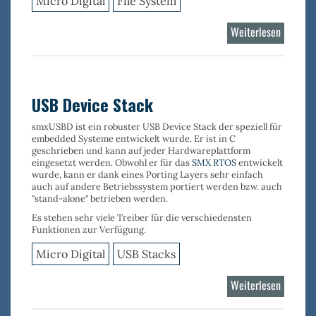
Micro Digital
File System
Weiterlesen
über
Flash
Log
Filesyst
USB Device Stack
smxUSBD
ist ein robuster
USB Device Stack
der speziell für
embedded Systeme entwickelt wurde. Er ist in C
geschrieben und kann auf jeder Hardwareplattform
eingesetzt werden. Obwohl er für das
SMX RTOS
entwickelt
wurde, kann er dank eines Porting Layers sehr einfach
auch auf andere Betriebssystem portiert werden bzw. auch
"stand-alone" betrieben werden.
Es stehen sehr viele
Treiber
für die verschiedensten
Funktionen
zur Verfügung.
Micro Digital
USB Stacks
Weiterlesen
über
USB