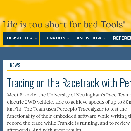
Life is too short for bad Tools!
REFER
HERSTELLER
FUNKTION
KNOW-HOW
NEWS
Tracing on the Racetrack with Pe
Meet Frankie, the University of Nottingham’s Race Team’s
electric 2WD vehicle, able to achieve speeds of up to 80
km/h). The Team uses Percepio Tracealyzer to test the
functionality of their embedded software while writing t
record the trace while Frankie is running, and to review
afterwards. And with great results.