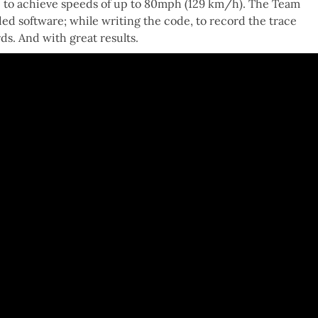
able to achieve speeds of up to 80mph (129 km/h). The Team
ded software; while writing the code, to record the trace
ds. And with great results.