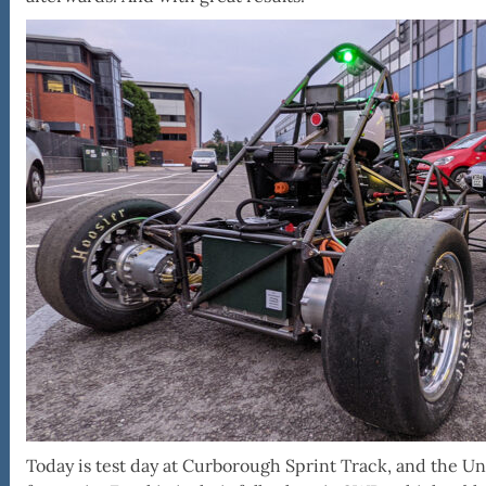
epio
Today is test day at Curborough Sprint Track, and the Uni