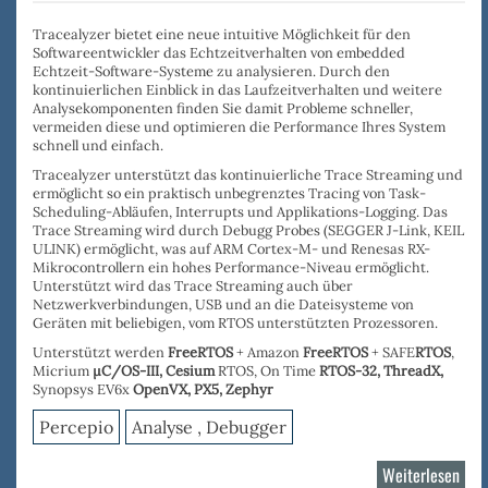
Tracealyzer bietet eine neue intuitive Möglichkeit für den
Softwareentwickler das Echtzeitverhalten von embedded
Echtzeit-Software-Systeme zu analysieren. Durch den
kontinuierlichen Einblick in das Laufzeitverhalten und weitere
Analysekomponenten
finden
Sie damit
Probleme schneller
,
vermeiden diese und o
ptimieren die Performance
Ihres System
schnell und einfach.
Tracealyzer
unterstützt das
kontinuierliche Trace Streaming
und
ermöglicht so ein praktisch unbegrenztes Tracing von Task-
Scheduling-Abläufen, Interrupts und Applikations-Logging. Das
Trace Streaming wird durch
Debugg Probes
(
SEGGER J-Link
,
KEIL
ULINK
) ermöglicht, was auf ARM Cortex-M- und Renesas RX-
Mikrocontrollern ein hohes Performance-Niveau ermöglicht.
Unterstützt wird das Trace Streaming auch über
Netzwerkverbindungen, USB
und an die
Dateisysteme
von
Geräten mit beliebigen, vom RTOS unterstützten Prozessoren.
Unterstützt werden
FreeRTOS
+ Amazon
FreeRTOS
+ SAFE
RTOS
,
Micrium
µC/OS-III,
Cesium
RTOS, On Time
RTOS-32
,
ThreadX,
Synopsys EV6x
OpenVX,
PX5, Zephyr
Percepio
Analyse , Debugger
Weiterlesen
über