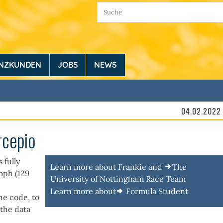
ENZKUNDEN
JOBS
NEWS
04.02.2022
rcepio
 fully
Learn more about Frankie and
The
mph (129
University of Nottingham Race Team
Learn more about
Formula Student
he code, to
 the data