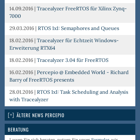
14.09.2016
|
Tracealyzer FreeRTOS für Xilinx Zynq-
7000
29.03.2016
|
RTOS 1x1: Semaphores and Queues
18.02.2016
|
Tracealyzer für Echtzeit Windows-
Erweiterung RTX64
18.02.2016
|
Tracealyzer 3.04 für FreeRTOS
16.02.2016
|
Percepio @ Embedded World - Richard
Barry of FreeRTOS presents
28.01.2016
|
RTOS 1x1: Task Scheduling and Analysis
with Tracealyzer
ÄLTERE NEWS PERCEPIO
BERATUNG
Lassen Sie sich beraten, nutzen Sie unser
Formular
, wir