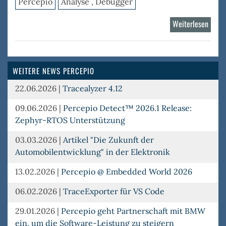
Percepio
Analyse , Debugger
Weiterlesen
über
Trace
RTOS
WEITERE NEWS PERCEPIO
22.06.2026
|
Tracealyzer 4.12
09.06.2026
|
Percepio Detect™ 2026.1 Release:
Zephyr-RTOS Unterstützung
03.03.2026
|
Artikel "Die Zukunft der
Automobilentwicklung" in der Elektronik
13.02.2026
|
Percepio @ Embedded World 2026
06.02.2026
|
TraceExporter für VS Code
29.01.2026
|
Percepio geht Partnerschaft mit BMW
ein, um die Software-Leistung zu steigern