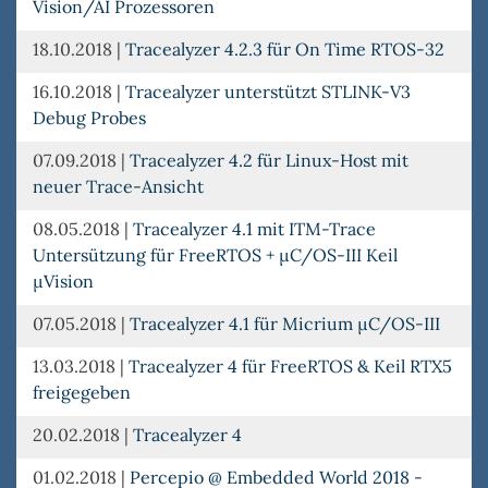
Vision/AI Prozessoren
18.10.2018
|
Tracealyzer 4.2.3 für On Time RTOS-32
16.10.2018
|
Tracealyzer unterstützt STLINK-V3
Debug Probes
07.09.2018
|
Tracealyzer 4.2 für Linux-Host mit
neuer Trace-Ansicht
08.05.2018
|
Tracealyzer 4.1 mit ITM-Trace
Untersützung für FreeRTOS + µC/OS-III Keil
µVision
07.05.2018
|
Tracealyzer 4.1 für Micrium µC/OS-III
13.03.2018
|
Tracealyzer 4 für FreeRTOS & Keil RTX5
freigegeben
20.02.2018
|
Tracealyzer 4
01.02.2018
|
Percepio @ Embedded World 2018 -