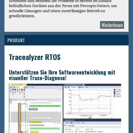
Erkennen und beheben Sie Probleme in bereits im Einsatz
befindlichen Geräten aus der Ferne mit Percepio Detect, um
schnelle Lösungen und einen zuverlässigen Betrieb zu
gewährleisten.
Weiterlesen
über
Perce
PRODUKT
Tracealyzer RTOS
Unterstützen Sie Ihre Softwareentwicklung mit
visueller Trace-Diagnose!