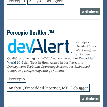
Percepio
Analyse , Debugger
Weiterlesen
über
Trace
RTOS
Percepio DevAlert™
Percepio
DevAlert™ - ein
Werkzeug zur
einfachen
Qualitätssicherung von IoT-Software - hat auf der
Embedded
World 2019
den "Best in Show Award in der Kategorie
Development Tools and Operating Systems
des
Embedded
Computing Design Magazins
gewonnen.
Percepio
Analyse , Embedded Internet, IoT , Debugger
Weiterlesen
über
Perce