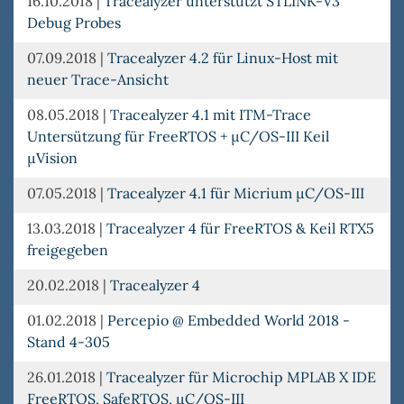
16.10.2018
|
Tracealyzer unterstützt STLINK-V3
Debug Probes
07.09.2018
|
Tracealyzer 4.2 für Linux-Host mit
neuer Trace-Ansicht
08.05.2018
|
Tracealyzer 4.1 mit ITM-Trace
Untersützung für FreeRTOS + µC/OS-III Keil
µVision
07.05.2018
|
Tracealyzer 4.1 für Micrium µC/OS-III
13.03.2018
|
Tracealyzer 4 für FreeRTOS & Keil RTX5
freigegeben
20.02.2018
|
Tracealyzer 4
01.02.2018
|
Percepio @ Embedded World 2018 -
Stand 4-305
26.01.2018
|
Tracealyzer für Microchip MPLAB X IDE
FreeRTOS, SafeRTOS, µC/OS-III