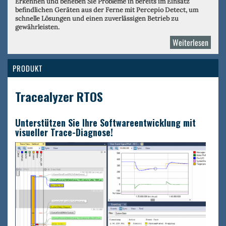
Erkennen und beheben Sie Probleme in bereits im Einsatz
befindlichen Geräten aus der Ferne mit Percepio Detect, um
schnelle Lösungen und einen zuverlässigen Betrieb zu
gewährleisten.
Weiterlesen
über
Perce
PRODUKT
Tracealyzer RTOS
Unterstützen Sie Ihre Softwareentwicklung mit
visueller Trace-Diagnose!