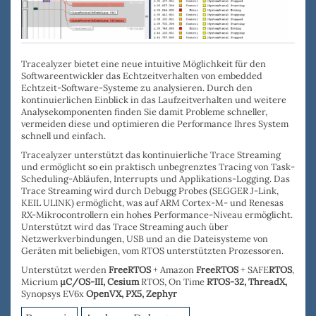
Tracealyzer bietet eine neue intuitive Möglichkeit für den
Softwareentwickler das Echtzeitverhalten von embedded
Echtzeit-Software-Systeme zu analysieren. Durch den
kontinuierlichen Einblick in das Laufzeitverhalten und weitere
Analysekomponenten
finden
Sie damit
Probleme schneller
,
vermeiden diese und o
ptimieren die Performance
Ihres System
schnell und einfach.
Tracealyzer
unterstützt das
kontinuierliche Trace Streaming
und ermöglicht so ein praktisch unbegrenztes Tracing von Task-
Scheduling-Abläufen, Interrupts und Applikations-Logging. Das
Trace Streaming wird durch
Debugg Probes
(
SEGGER J-Link
,
KEIL ULINK
) ermöglicht, was auf ARM Cortex-M- und Renesas
RX-Mikrocontrollern ein hohes Performance-Niveau ermöglicht.
Unterstützt wird das Trace Streaming auch über
Netzwerkverbindungen, USB
und an die
Dateisysteme
von
Geräten mit beliebigen, vom RTOS unterstützten Prozessoren.
Unterstützt werden
FreeRTOS
+ Amazon
FreeRTOS
+ SAFE
RTOS
,
Micrium
µC/OS-III,
Cesium
RTOS, On Time
RTOS-32
,
ThreadX,
Synopsys EV6x
OpenVX,
PX5, Zephyr