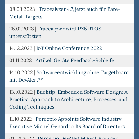
08.03.2023
|
Tracealyzer 4.7, jetzt auch für Bare-
Metall Targets
25.01.2023
|
Tracealyzer wird PX5 RTOS
unterstützten
14.12.2022
|
IoT Online Conference 2022
01.11.2022
|
Artikel: Geräte Feedback-Schleife
14.10.2022
|
Softwareentwicklung ohne Targetboard
mit DevAlert™
13.10.2022
|
Buchtip: Embedded Software Design: A
Practical Approach to Architecture, Processes, and
Coding Techniques
11.10.2022
|
Percepio Appoints Software Industry
Executive Michel Genard to Its Board of Directors
01.08.2022
|
Percepio DevAlert™ Eval, Browser