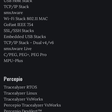
USB Host Stack
TCP/IP Stack
smxAware
Wi-Fi Stack 802.11 MAC
GoFast IEEE 754
SSL/SSH Stacks
Embedded USB Stacks
TCP/IP Stack - Dual v4/v6
smxAware Live
C/PEG, PEG+, PEG Pro
MPU-Plus
Percepio
Tracealyzer RTOS
Tracealyzer Linux
Tracealyzer VxWorks
Percepio Tracealyzer VxWorks
Percepio DevAlert™