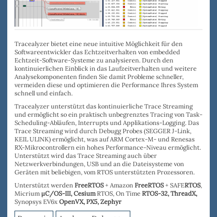
Tracealyzer bietet eine neue intuitive Möglichkeit für den
Softwareentwickler das Echtzeitverhalten von embedded
Echtzeit-Software-Systeme zu analysieren. Durch den
kontinuierlichen Einblick in das Laufzeitverhalten und weitere
Analysekomponenten
finden
Sie damit
Probleme schneller
,
vermeiden diese und o
ptimieren die Performance
Ihres System
schnell und einfach.
Tracealyzer
unterstützt das
kontinuierliche Trace Streaming
und ermöglicht so ein praktisch unbegrenztes Tracing von Task-
Scheduling-Abläufen, Interrupts und Applikations-Logging. Das
Trace Streaming wird durch
Debugg Probes
(
SEGGER J-Link
,
KEIL ULINK
) ermöglicht, was auf ARM Cortex-M- und Renesas
RX-Mikrocontrollern ein hohes Performance-Niveau ermöglicht.
Unterstützt wird das Trace Streaming auch über
Netzwerkverbindungen, USB
und an die
Dateisysteme
von
Geräten mit beliebigen, vom RTOS unterstützten Prozessoren.
Unterstützt werden
FreeRTOS
+ Amazon
FreeRTOS
+ SAFE
RTOS
,
Micrium
µC/OS-III,
Cesium
RTOS, On Time
RTOS-32
,
ThreadX,
Synopsys EV6x
OpenVX,
PX5, Zephyr