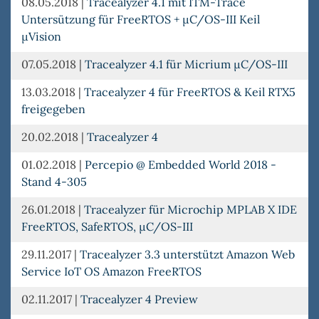
08.05.2018
|
Tracealyzer 4.1 mit ITM-Trace
Untersützung für FreeRTOS + µC/OS-III Keil
µVision
07.05.2018
|
Tracealyzer 4.1 für Micrium µC/OS-III
13.03.2018
|
Tracealyzer 4 für FreeRTOS & Keil RTX5
freigegeben
20.02.2018
|
Tracealyzer 4
01.02.2018
|
Percepio @ Embedded World 2018 -
Stand 4-305
26.01.2018
|
Tracealyzer für Microchip MPLAB X IDE
FreeRTOS, SafeRTOS, µC/OS-III
29.11.2017
|
Tracealyzer 3.3 unterstützt Amazon Web
Service IoT OS Amazon FreeRTOS
02.11.2017
|
Tracealyzer 4 Preview