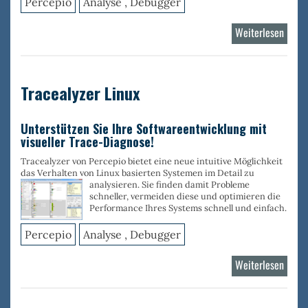
Percepio
Analyse , Debugger
Weiterlesen
über
Trace
RTOS
Tracealyzer Linux
Unterstützen Sie Ihre Softwareentwicklung mit
visueller Trace-Diagnose!
Tracealyzer von Percepio bietet eine neue intuitive Möglichkeit
das Verhalten von Linux basierten Systemen im Detail zu
analysieren. Sie finden
damit Probleme
schneller, vermeiden diese und optimieren die
Performance Ihres Systems schnell und einfach.
Percepio
Analyse , Debugger
Weiterlesen
über
Trace
Linux