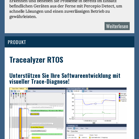
Erkennen und beheben Sie Probleme in bereits im Einsatz
befindlichen Geräten aus der Ferne mit Percepio Detect, um
schnelle Lösungen und einen zuverlässigen Betrieb zu
gewährleisten.
Weiterlesen
über
Perce
PRODUKT
Tracealyzer RTOS
Unterstützen Sie Ihre Softwareentwicklung mit
visueller Trace-Diagnose!