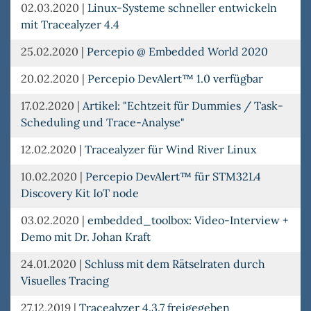
02.03.2020
|
Linux-Systeme schneller entwickeln
mit Tracealyzer 4.4
25.02.2020
|
Percepio @ Embedded World 2020
20.02.2020
|
Percepio DevAlert™ 1.0 verfügbar
17.02.2020
|
Artikel: "Echtzeit für Dummies / Task-
Scheduling und Trace-Analyse"
12.02.2020
|
Tracealyzer für Wind River Linux
10.02.2020
|
Percepio DevAlert™ für STM32L4
Discovery Kit IoT node
03.02.2020
|
embedded_toolbox: Video-Interview +
Demo mit Dr. Johan Kraft
24.01.2020
|
Schluss mit dem Rätselraten durch
Visuelles Tracing
27.12.2019
|
Tracealyzer 4.3.7 freigegeben