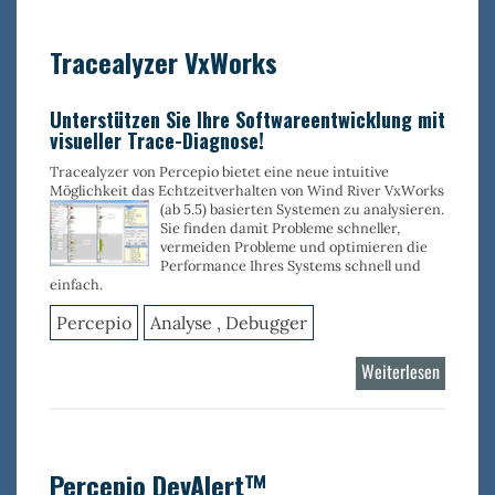
Linux
Tracealyzer VxWorks
Unterstützen Sie Ihre Softwareentwicklung mit
visueller Trace-Diagnose!
Tracealyzer von Percepio bietet eine neue intuitive
Möglichkeit das Echtzeitverhalten von Wind River VxWorks
(ab 5.5) basierten Systemen zu
analysieren.
Sie finden damit Probleme schneller,
vermeiden Probleme und optimieren die
Performance Ihres Systems schnell und
einfach.
Percepio
Analyse , Debugger
Weiterlesen
über
Tracealy
VxWork
Percepio DevAlert™