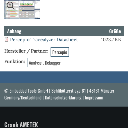
Anhang
Größe
Percepio Tracealyzer Datasheet
1023.7 KB
Hersteller / Partner
Percepio
Funktion
Analyse , Debugger
© Embedded Tools GmbH | Schlikötterstiege 61 | 48161 Münster |
Germany/Deutschland |
Datenschutzerklärung
|
Impressum
Crank AMETEK