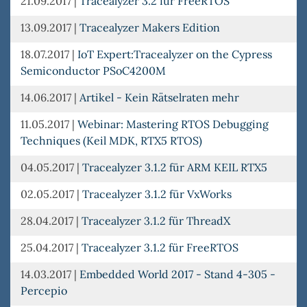
21.09.2017
|
Tracealyzer 3.2 für FreeRTOS
13.09.2017
|
Tracealyzer Makers Edition
18.07.2017
|
IoT Expert:Tracealyzer on the Cypress
Semiconductor PSoC4200M
14.06.2017
|
Artikel - Kein Rätselraten mehr
11.05.2017
|
Webinar: Mastering RTOS Debugging
Techniques (Keil MDK, RTX5 RTOS)
04.05.2017
|
Tracealyzer 3.1.2 für ARM KEIL RTX5
02.05.2017
|
Tracealyzer 3.1.2 für VxWorks
28.04.2017
|
Tracealyzer 3.1.2 für ThreadX
25.04.2017
|
Tracealyzer 3.1.2 für FreeRTOS
14.03.2017
|
Embedded World 2017 - Stand 4-305 -
Percepio