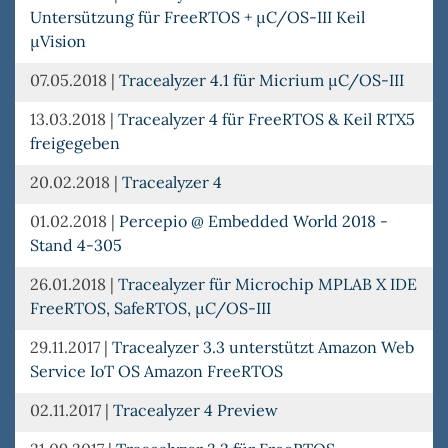
Untersützung für FreeRTOS + µC/OS-III Keil
µVision
07.05.2018
|
Tracealyzer 4.1 für Micrium µC/OS-III
13.03.2018
|
Tracealyzer 4 für FreeRTOS & Keil RTX5
freigegeben
20.02.2018
|
Tracealyzer 4
01.02.2018
|
Percepio @ Embedded World 2018 -
Stand 4-305
26.01.2018
|
Tracealyzer für Microchip MPLAB X IDE
FreeRTOS, SafeRTOS, µC/OS-III
29.11.2017
|
Tracealyzer 3.3 unterstützt Amazon Web
Service IoT OS Amazon FreeRTOS
02.11.2017
|
Tracealyzer 4 Preview