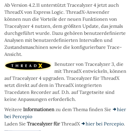
Ab Version 4.2.11 unterstützt Tracealyzer 4 jetzt auch
ThreadX
von Express Logic.
ThreadX
-Anwender
können nun die Vorteile der neuen Funktionen von
Tracealyzer 4 nutzen, dem größten Update, das jemals
durchgeführt wurde. Dazu gehören benutzerdefinierte
Analysen mit benutzerdefinierten Intervallen und
Zustandsmaschinen sowie die konfigurierbare Trace-
Ansicht.
Benutzer von Tracealyzer 3, die
mit
ThreadX
entwickeln, können
auf Tracealyzer 4 upgraden. Tracealyzer für
ThreadX
setzt direkt auf dem in
ThreadX
integrierten
Tracedaten Recorder auf. D.h. auf Targetseite sind
keine Anpassungen erforderlich.
Weitere
Informationen
zu dem Thema
finden Sie
hier
bei Percepio
Laden Sie
Tracealyzer für
ThreadX
hier bei Percepio
.