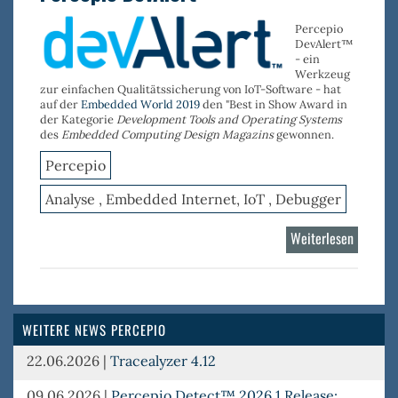
Percepio
DevAlert™
- ein
Werkzeug
zur einfachen Qualitätssicherung von IoT-Software - hat
auf der
Embedded World 2019
den "Best in Show Award in
der Kategorie
Development Tools and Operating Systems
des
Embedded Computing Design Magazins
gewonnen.
Percepio
Analyse , Embedded Internet, IoT , Debugger
Weiterlesen
über
Percepi
DevAler
WEITERE NEWS PERCEPIO
22.06.2026
|
Tracealyzer 4.12
09.06.2026
|
Percepio Detect™ 2026.1 Release: