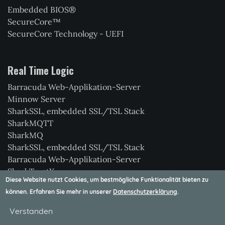
Embedded BIOS®
SecureCore™
SecureCore Technology - UEFI
Real Time Logic
Barracuda Web-Applikation-Server
Minnow Server
SharkSSL, embedded SSL/TSL Stack
SharkMQTT
SharkMQ
SharkSSL, embedded SSL/TSL Stack
Barracuda Web-Applikation-Server
SharkTrustX
Diese Website nutzt Cookies, um bestmögliche Funktionalität bieten zu
IoT Consulting
können. Erfahren Sie mehr in unserer
Datenschutzerklärung
.
Xedge
Verstanden