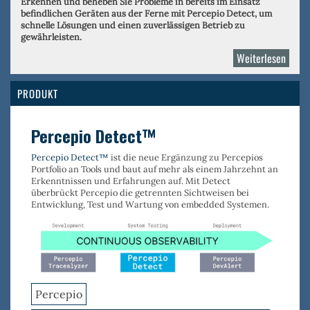
Erkennen und beheben Sie Probleme in bereits im Einsatz
befindlichen Geräten aus der Ferne mit Percepio Detect, um
schnelle Lösungen und einen zuverlässigen Betrieb zu
gewährleisten.
Weiterlesen
über
Perce
PRODUKT
Percepio Detect™
Percepio Detect™
ist die neue Ergänzung zu Percepios
Portfolio an Tools und baut auf mehr als einem Jahrzehnt an
Erkenntnissen und Erfahrungen auf. Mit Detect
überbrückt Percepio die getrennten Sichtweisen bei
Entwicklung, Test und Wartung von embedded Systemen.
Percepio