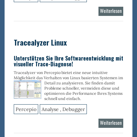
Weiterlesen
über
Tracealy
RTOS
Tracealyzer Linux
Unterstützen Sie Ihre Softwareentwicklung mit
visueller Trace-Diagnose!
Tracealyzer von Percepio bietet eine neue intuitive
Möglichkeit das Verhalten von Linux basierten Systemen im
Detail zu analysieren. Sie finden
damit
Probleme schneller, vermeiden diese und
optimieren die Performance Ihres Systems
schnell und einfach.
Percepio
Analyse , Debugger
Weiterlesen
über
Tracealy