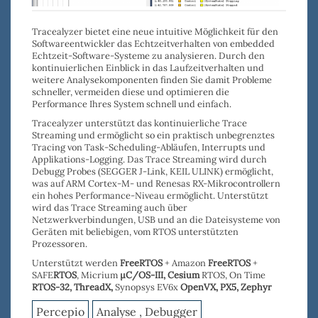
Tracealyzer bietet eine neue intuitive Möglichkeit für den
Softwareentwickler das Echtzeitverhalten von embedded
Echtzeit-Software-Systeme zu analysieren. Durch den
kontinuierlichen Einblick in das Laufzeitverhalten und
weitere Analysekomponenten
finden
Sie damit
Probleme
schneller
, vermeiden diese und o
ptimieren die
Performance
Ihres System schnell und einfach.
Tracealyzer
unterstützt das
kontinuierliche Trace
Streaming
und ermöglicht so ein praktisch unbegrenztes
Tracing von Task-Scheduling-Abläufen, Interrupts und
Applikations-Logging. Das Trace Streaming wird durch
Debugg Probes
(
SEGGER J-Link
,
KEIL ULINK
) ermöglicht,
was auf ARM Cortex-M- und Renesas RX-Mikrocontrollern
ein hohes Performance-Niveau ermöglicht. Unterstützt
wird das Trace Streaming auch über
Netzwerkverbindungen, USB
und an die
Dateisysteme
von
Geräten mit beliebigen, vom RTOS unterstützten
Prozessoren.
Unterstützt werden
FreeRTOS
+ Amazon
FreeRTOS
+
SAFE
RTOS
, Micrium
µC/OS-III,
Cesium
RTOS, On Time
RTOS-32
,
ThreadX,
Synopsys EV6x
OpenVX,
PX5, Zephyr
Percepio
Analyse , Debugger