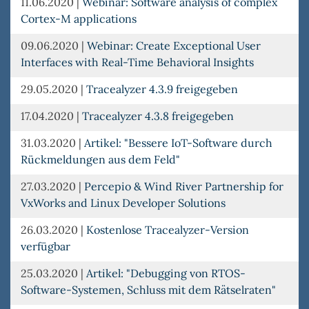
11.06.2020
|
Webinar: Software analysis of complex
Cortex-M applications
09.06.2020
|
Webinar: Create Exceptional User
Interfaces with Real-Time Behavioral Insights
29.05.2020
|
Tracealyzer 4.3.9 freigegeben
17.04.2020
|
Tracealyzer 4.3.8 freigegeben
31.03.2020
|
Artikel: "Bessere IoT-Software durch
Rückmeldungen aus dem Feld"
27.03.2020
|
Percepio & Wind River Partnership for
VxWorks and Linux Developer Solutions
26.03.2020
|
Kostenlose Tracealyzer-Version
verfügbar
25.03.2020
|
Artikel: "Debugging von RTOS-
Software-Systemen, Schluss mit dem Rätselraten"